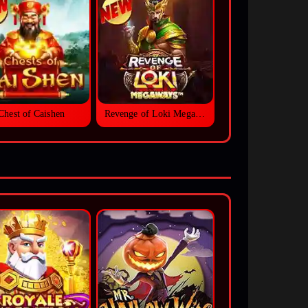
Chest of Caishen
Revenge of Loki Megaways™