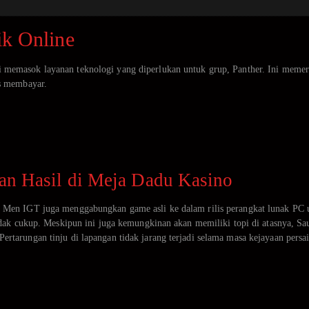
ik Online
i memasok layanan teknologi yang diperlukan untuk grup, Panther.
Ini memerl
is membayar.
n Hasil di Meja Dadu Kasino
n Men IGT juga menggabungkan game asli ke dalam rilis perangkat lunak PC
idak cukup. Meskipun ini juga kemungkinan akan memiliki topi di atasnya, Sa
tarungan tinju di lapangan tidak jarang terjadi selama masa kejayaan persain