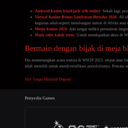
Android kasino blackjack trik online
: Sekali lagi, p
Virtual Kasino Bonus Sambutan Berisiko 2026
: All 
kegiatan amal-seperti membangun sumur di Afrika atau
Mesin kasino 2026
: Ada sangat sedikit permainan lan
Main rolet kalah terus
: Untuk mendapatkan akun di Wi
Bermain dengan bijak di meja b
Dia memenangkan acara wanita di WSOP 2023, empat atau lima s
telah memilih untuk mendiversifikasi portofolionya. Pemain se
Slot Tanpa Minimal Deposit
Penyedia Games