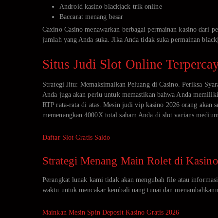
Android kasino blackjack trik online
Baccarat menang besar
Caxino Casino menawarkan berbagai permainan kasino dari pen
jumlah yang Anda suka. Jika Anda tidak suka permainan blac
Situs Judi Slot Online Terperca
Strategi Jitu: Memaksimalkan Peluang di Casino. Periksa Syara
Anda juga akan perlu untuk memastikan bahwa Anda memiliki s
RTP rata-rata di atas. Mesin judi vip kasino 2026 orang aka
memenangkan 4000X total saham Anda di slot varians medium
Daftar Slot Gratis Saldo
Strategi Menang Main Rolet di Kasin
Perangkat lunak kami tidak akan mengubah file atau informas
waktu untuk mencakar kembali uang tunai dan menambahkann
Mainkan Mesin Spin Deposit Kasino Gratis 2026