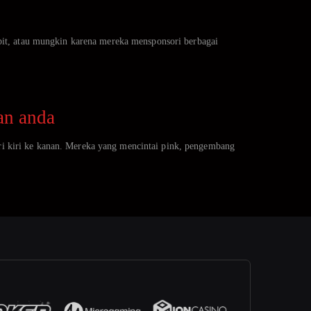
llbit, atau mungkin karena mereka mensponsori berbagai
an anda
ari kiri ke kanan. Mereka yang mencintai pink, pengembang