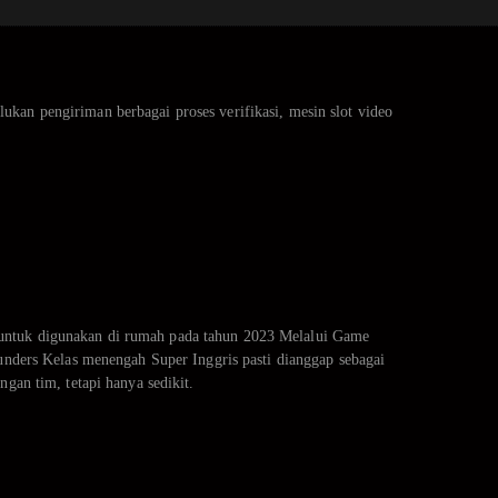
ukan pengiriman berbagai proses verifikasi, mesin slot video
 untuk digunakan di rumah pada tahun 2023 Melalui Game
unders Kelas menengah Super Inggris pasti dianggap sebagai
gan tim, tetapi hanya sedikit.