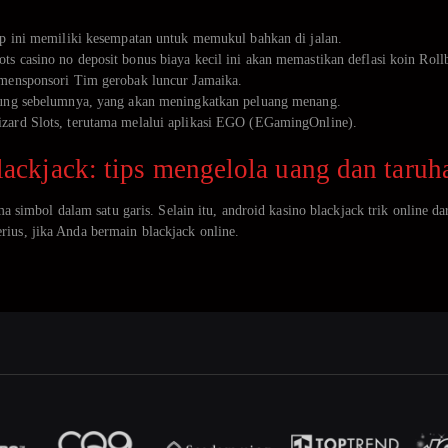
rop ini memiliki kesempatan untuk memukul bahkan di jalan.
slots casino no deposit bonus biaya kecil ini akan memastikan deflasi koin Ro
 mensponsori Tim gerobak luncur Jamaika.
gsung sebelumnya, yang akan meningkatkan peluang menang.
zard Slots, terutama melalui aplikasi EGO (EGamingOnline).
lackjack: tips mengelola uang dan taruh
imbol dalam satu garis. Selain itu, android kasino blackjack trik online d
rius, jika Anda bermain blackjack online.