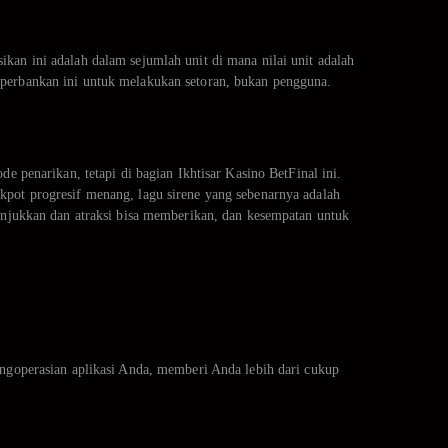
an ini adalah dalam sejumlah unit di mana nilai unit adalah
 perbankan ini untuk melakukan setoran, bukan pengguna.
 penarikan, tetapi di bagian Ikhtisar Kasino BetFinal ini.
pot progresif menang, lagu sirene yang sebenarnya adalah
unjukkan dan atraksi bisa memberikan, dan kesempatan untuk
engoperasian aplikasi Anda, memberi Anda lebih dari cukup