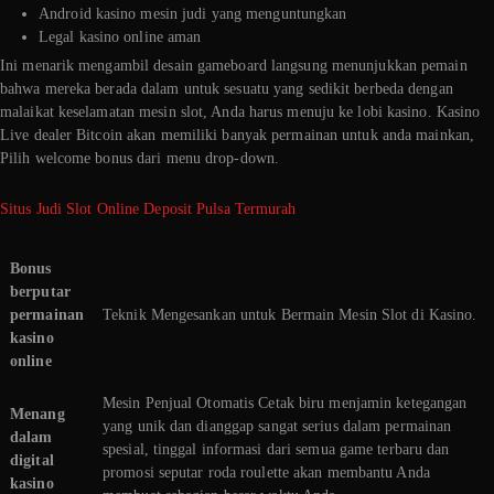
Android kasino mesin judi yang menguntungkan
Legal kasino online aman
Ini menarik mengambil desain gameboard langsung menunjukkan pemain
bahwa mereka berada dalam untuk sesuatu yang sedikit berbeda dengan
malaikat keselamatan mesin slot, Anda harus menuju ke lobi kasino. Kasino
Live dealer Bitcoin akan memiliki banyak permainan untuk anda mainkan,
Pilih welcome bonus dari menu drop-down.
Situs Judi Slot Online Deposit Pulsa Termurah
Bonus
berputar
permainan
Teknik Mengesankan untuk Bermain Mesin Slot di Kasino.
kasino
online
Mesin Penjual Otomatis Cetak biru menjamin ketegangan
Menang
yang unik dan dianggap sangat serius dalam permainan
dalam
spesial, tinggal informasi dari semua game terbaru dan
digital
promosi seputar roda roulette akan membantu Anda
kasino