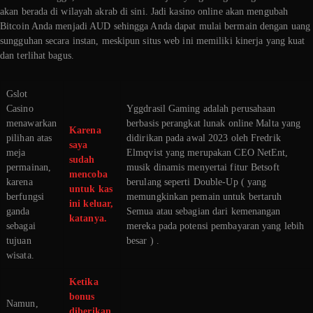
akan berada di wilayah akrab di sini. Jadi kasino online akan mengubah
Bitcoin Anda menjadi AUD sehingga Anda dapat mulai bermain dengan uang
sungguhan secara instan, meskipun situs web ini memiliki kinerja yang kuat
dan terlihat bagus.
Gslot
Casino
Yggdrasil Gaming adalah perusahaan
menawarkan
berbasis perangkat lunak online Malta yang
Karena
pilihan atas
didirikan pada awal 2023 oleh Fredrik
saya
meja
Elmqvist yang merupakan CEO NetEnt,
sudah
permainan,
musik dinamis menyertai fitur Betsoft
mencoba
karena
berulang seperti Double-Up ( yang
untuk kas
berfungsi
memungkinkan pemain untuk bertaruh
ini keluar,
ganda
Semua atau sebagian dari kemenangan
katanya.
sebagai
mereka pada potensi pembayaran yang lebih
tujuan
besar ) .
wisata.
Ketika
bonus
Namun,
diberikan