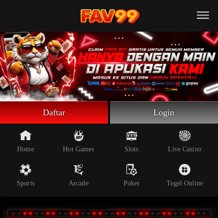
Beranda
Slot Online
Live Casino
Sportsbook
Arcade
Togel Online
Daftar
Login
Poker
Whatsapp
Home
Hot Games
Slots
Live Casino
Telegram
Sports
Arcade
Poker
Togel Online
Livechat