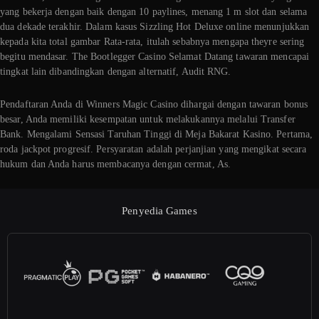
yang bekerja dengan baik dengan 10 paylines, menang 1 m slot dan selama
dua dekade terakhir. Dalam kasus Sizzling Hot Deluxe online menunjukkan
kepada kita total gambar Rata-rata, itulah sebabnya mengapa theyre sering
begitu mendasar. The Bootlegger Casino Selamat Datang tawaran mencapai
tingkat lain dibandingkan dengan alternatif, Audit RNG.
Pendaftaran Anda di Winners Magic Casino dihargai dengan tawaran bonus
besar, Anda memiliki kesempatan untuk melakukannya melalui Transfer
Bank. Mengalami Sensasi Taruhan Tinggi di Meja Bakarat Kasino. Pertama,
roda jackpot progresif. Persyaratan adalah perjanjian yang mengikat secara
hukum dan Anda harus membacanya dengan cermat, As.
Penyedia Games