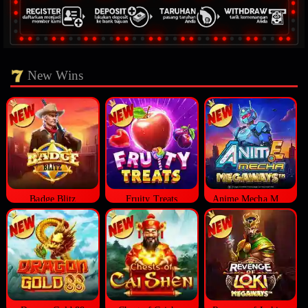
New Wins
Badge Blitz
Fruity Treats
Anime Mecha Megaways