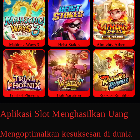
Mahjong Ways 3
Heist Stakes
Almighty Athena Empire
Trial of Phoenix
Bali Vacation
Rooster Rumble
Aplikasi Slot Menghasilkan Uang
Mengoptimalkan kesuksesan di dunia