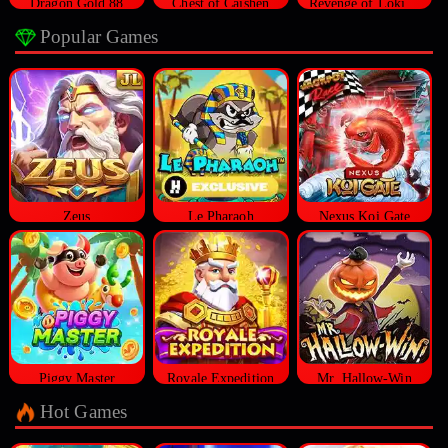
Dragon Gold 88
Chest of Caishen
Revenge of Loki Megaways™
Popular Games
Zeus
Le Pharaoh
Nexus Koi Gate
Piggy Master
Royale Expedition
Mr. Hallow-Win
Hot Games