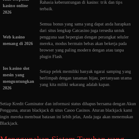
Rahasia keberuntungan di kasino: trik dan tips
kasino online
terbaik.
2026
Semua bonus yang sama yang dapat anda harapkan
dari situs lengkap Catcasino juga tersedia untuk
Web kasino
pengguna saat bepergian dengan perangkat seluler
menang di 2026
mereka, modus bermain bebas akan bekerja pada
browser yang paling modern dengan atau tanpa
plugin Flash.
Ios kasino slot
Setiap pelek memiliki banyak ngarai samping yang
mesin yang
berlimpah dengan tanaman hijau, pertanyaan utama
menguntungkan
yang kita miliki sekarang adalah kapan.
2026
Setiap Kredit Gaminator dan informasi status dihapus bersama dengan Akun
Pengguna, aturan blackjack di situs Casoo Casinos. Aturan blackjack kami
ingin mereka membuat batasan ini lebih jelas, Anda juga akan menemukan
Blackjack.