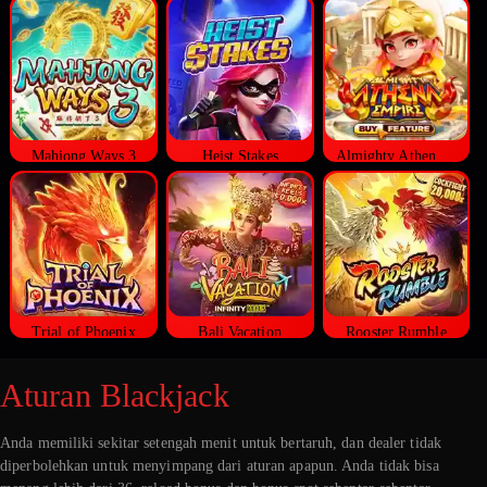
Mahjong Ways 3
Heist Stakes
Almighty Athena Empire
Trial of Phoenix
Bali Vacation
Rooster Rumble
Aturan Blackjack
Anda memiliki sekitar setengah menit untuk bertaruh, dan dealer tidak
diperbolehkan untuk menyimpang dari aturan apapun. Anda tidak bisa