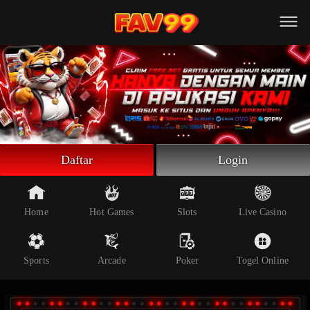
Beranda
Slot Online
Live Casino
Sportsbook
Arcade
Togel Online
Daftar
Login
Poker
Whatsapp
Home
Hot Games
Slots
Live Casino
Telegram
Sports
Arcade
Poker
Togel Online
Livechat