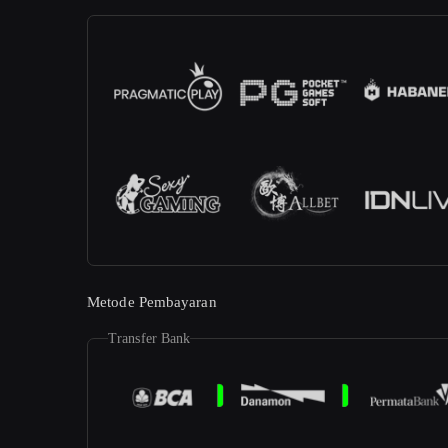
Metode Pembayaran
Transfer Bank