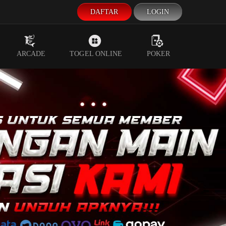
DAFTAR
LOGIN
ARCADE
TOGEL ONLINE
POKER