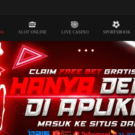
DA
SLOT ONLINE
LIVE CASINO
SPORTSBOOK