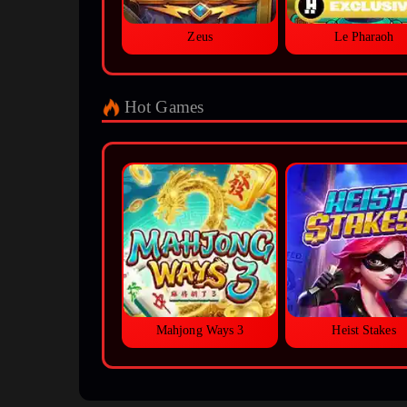
Zeus
Le Pharaoh
Hot Games
Mahjong Ways 3
Heist Stakes