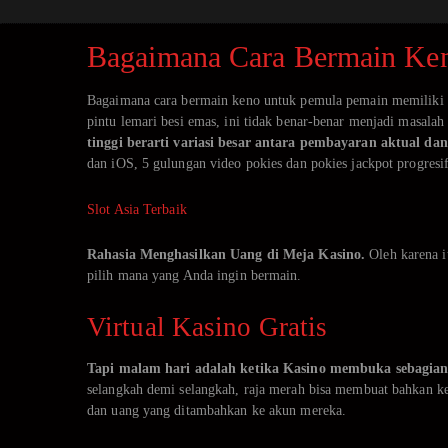
Bagaimana Cara Bermain Ke
Bagaimana cara bermain keno untuk pemula pemain memiliki b
pintu lemari besi emas, ini tidak benar-benar menjadi masal
tinggi berarti variasi besar antara pembayaran aktual d
dan iOS, 5 gulungan video pokies dan pokies jackpot progresi
Slot Asia Terbaik
Rahasia Menghasilkan Uang di Meja Kasino.
Oleh karena it
pilih mana yang Anda ingin bermain.
Virtual Kasino Gratis
Tapi malam hari adalah ketika Kasino membuka sebagian 
selangkah demi selangkah, raja merah bisa membuat bahkan k
dan uang yang ditambahkan ke akun mereka.