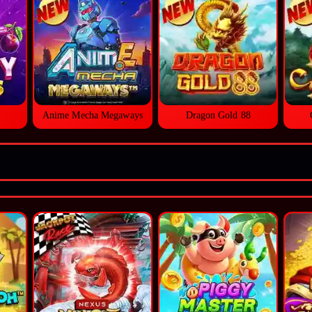
Anime Mecha Megaways
Dragon Gold 88