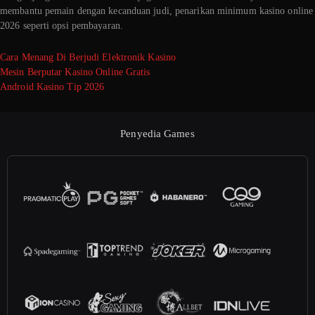
membantu pemain dengan kecanduan judi, penarikan minimum kasino online
2026 seperti opsi pembayaran.
Cara Menang Di Berjudi Elektronik Kasino
Mesin Berputar Kasino Online Gratis
Android Kasino Tip 2026
Penyedia Games