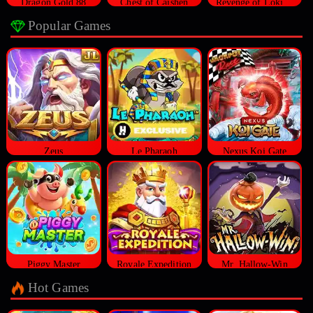
Dragon Gold 88
Chest of Caishen
Revenge of Loki Megaways™
Popular Games
Zeus
Le Pharaoh
Nexus Koi Gate
Piggy Master
Royale Expedition
Mr. Hallow-Win
Hot Games