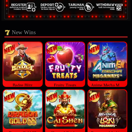
New Wins
Badge Blitz
Fruity Treats
Anime Mecha Megaways