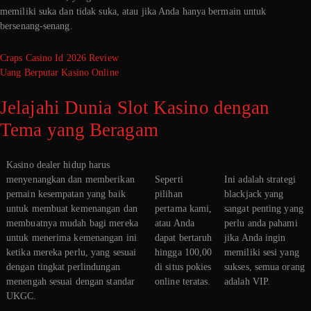
memiliki suka dan tidak suka, atau jika Anda hanya bermain untuk
bersenang-senang.
Craps Casino Id 2026 Review
Uang Berputar Kasino Online
Jelajahi Dunia Slot Kasino dengan
Tema yang Beragam
Kasino dealer hidup harus
menyenangkan dan memberikan
Seperti
Ini adalah strategi
pemain kesempatan yang baik
pilihan
blackjack yang
untuk membuat kemenangan dan
pertama kami,
sangat penting yang
membuatnya mudah bagi mereka
atau Anda
perlu anda pahami
untuk menerima kemenangan ini
dapat bertaruh
jika Anda ingin
ketika mereka perlu, yang sesuai
hingga 100,00
memiliki sesi yang
dengan tingkat perlindungan
di situs pokies
sukses, semua orang
menengah sesuai dengan standar
online teratas.
adalah VIP.
UKGC.