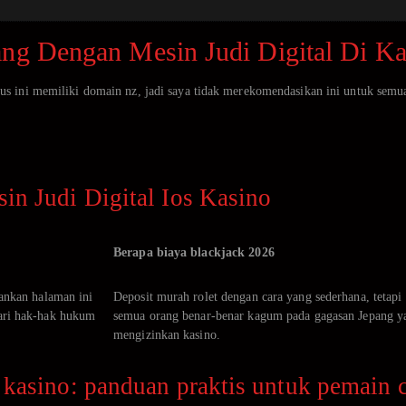
 Dengan Mesin Judi Digital Di Ka
tus ini memiliki domain nz, jadi saya tidak merekomendasikan ini untuk sem
n Judi Digital Ios Kasino
Berapa biaya blackjack 2026
ankan halaman ini
Deposit murah rolet dengan cara yang sederhana, tetapi 
ari hak-hak hukum
semua orang benar-benar kagum pada gagasan Jepang y
mengizinkan kasino.
kasino: panduan praktis untuk pemain 