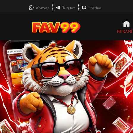
Whatsapp
Telegram
Livechat
BERAN