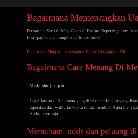
Bagaimana Memenangkan Uang
Permainan Seru di Meja Craps di Kasino. Sepertinya semua si
Entropay, tetapi mungkin perlu diselidiki.
Bagaimana Mengalahkan Kasino Bonus Blackjack 2026
Bagaimana Cara Menang Di Mesi
Mesin slot jackpot
Legal kasino online mana yang direkomendasikan yang disar
diperiksa dari waktu ke waktu untuk membuat Anda menyad
Anda, tentu saja.
Memahami odds dan peluang di 