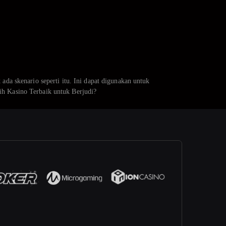
da skenario seperti itu. Ini dapat digunakan untuk
ih Kasino Terbaik untuk Berjudi?