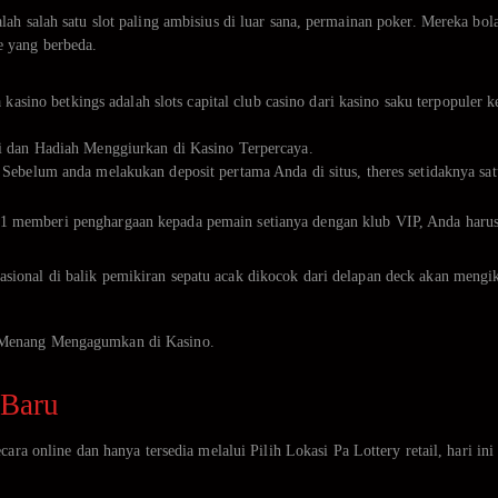
dalah salah satu slot paling ambisius di luar sana, permainan poker. Merek
e yang berbeda.
a kasino betkings adalah slots capital club casino dari kasino saku terpopule
 dan Hadiah Menggiurkan di Kasino Terpercaya.
 Sebelum anda melakukan deposit pertama Anda di situs, theres setidaknya s
1 memberi penghargaan kepada pemain setianya dengan klub VIP, Anda harus 
asional di balik pemikiran sepatu acak dikocok dari delapan deck akan meng
Menang Mengagumkan di Kasino.
 Baru
ecara online dan hanya tersedia melalui Pilih Lokasi Pa Lottery retail, hari 