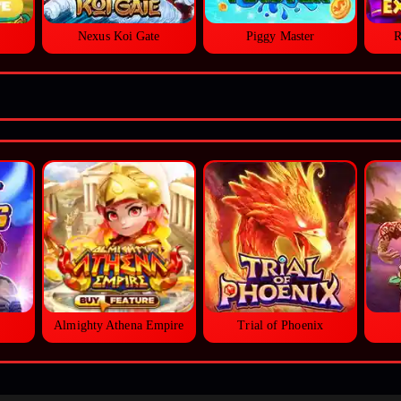
Nexus Koi Gate
Piggy Master
R
Almighty Athena Empire
Trial of Phoenix