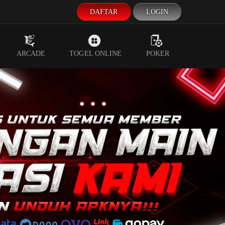
DAFTAR
LOGIN
ARCADE
TOGEL ONLINE
POKER