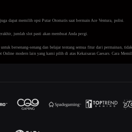
juga dapat memilih opsi Putar Otomatis saat bermain Ace Ventura, polisi.
erakhir, jumlah slot pasti akan membuat Anda pergi.
tuk bersenang-senang dan belajar tentang semua fitur dari permainan, tidak a
Online modern lain yang kami pilih di atas Kekaisaran Caesars. Cara Memil