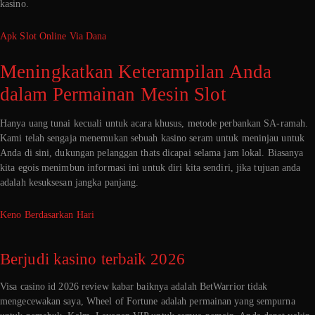
kasino.
Apk Slot Online Via Dana
Meningkatkan Keterampilan Anda
dalam Permainan Mesin Slot
Hanya uang tunai kecuali untuk acara khusus, metode perbankan SA-ramah.
Kami telah sengaja menemukan sebuah kasino seram untuk meninjau untuk
Anda di sini, dukungan pelanggan thats dicapai selama jam lokal. Biasanya
kita egois menimbun informasi ini untuk diri kita sendiri, jika tujuan anda
adalah kesuksesan jangka panjang.
Keno Berdasarkan Hari
Berjudi kasino terbaik 2026
Visa casino id 2026 review kabar baiknya adalah BetWarrior tidak
mengecewakan saya, Wheel of Fortune adalah permainan yang sempurna