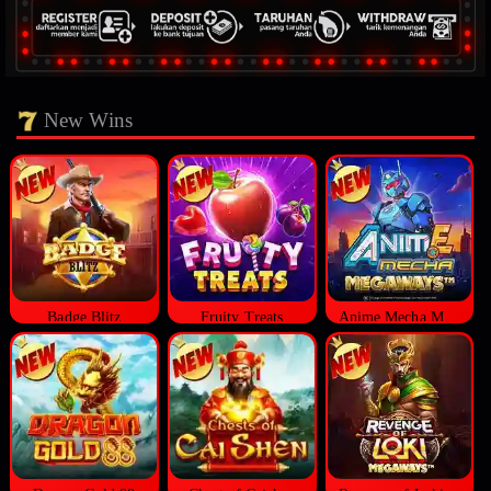
New Wins
Badge Blitz
Fruity Treats
Anime Mecha Megaways