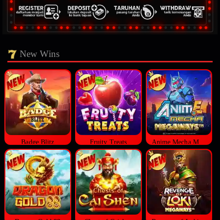
New Wins
Badge Blitz
Fruity Treats
Anime Mecha Megaways