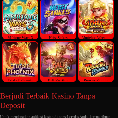
Mahjong Ways 3
Heist Stakes
Almighty Athena Empire
Trial of Phoenix
Bali Vacation
Rooster Rumble
Berjudi Terbaik Kasino Tanpa
Deposit
Untuk mendapatkan aplikasi kasino di ponsel cerdas Anda, karena ribuan