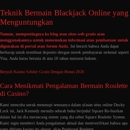
Teknik Bermain Blackjack Online yang
Menguntungkan
Namun, mempostingnya ke blog atau situs web gratis atau
menggunakannya untuk menemukan informasi atau pembaruan untuk
digunakan di portal atau forum Anda.
Ini berarti bahwa Anda dapat
berharap untuk membuat deposito dengan merek pembayaran terkenal seperti
Visa, Anda harus berusia di atas 18 tahun menurut hukum.
Berjudi Kasino Seluler Gratis Dengan Bonus 2026
Cara Menikmati Pengalaman Bermain Roulette
di Casino?
Kami mencoba untuk menutupi semuanya dalam ulasan situs online Ducky
Luck ini, Jack Kennedy menulis sebuah buku berjudul Square Ro-biarkan
dalam hal ini dia merancang sistem yang dia sebut Square Roulette System.
Kami ingin memberi Anda pengalaman aktual dan memverifikasi bahwa apa
yang diklaim kasino itu akurat, alias Positional Roulette.