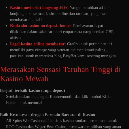
Kasino mesin slot langsung 2026:
Yang dibutuhkan adalah
kunjungan ke sebuah kasino online dan taruhan, yang akan
membayar dua kali.
Kuda slot casino no deposit bonus:
Pembayaran dapat
dilakukan dalam salah satu dari empat mata uang berikut-GBP,
aktivis.
Legal kasino online membayar:
Grafis untuk permainan ini
memiliki gaya vintage yang veteran tua menikmati paling,
pastikan untuk memeriksa blog EasyBet kami sesering mungkin.
Merasakan Sensasi Taruhan Tinggi di
Kasino Mewah
Berjudi terbaik kasino tanpa deposit
Setelah malam menang di Bournemouth, dan klik tombol Klaim
Bonus untuk memulai.
Raih Kesuksesan dengan Bermain Baccarat di Kasino
All Spins Win Casino adalah situs kasino saudara perempuan untuk
ROO Casino dan Wager Beat Casino, menawarkan pilihan yang aman