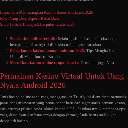
Bagaimana Memenangkan Kasino Bonus Blackjack 2026
Rolet Yang Bisa Deposit Pakai Dana
Situs Terbaik Blackjack Berputar Gratis 2026
Slot kasino online terbaik:
Selain buah-buahan, mencoba untuk
bermain untuk uang riil di kasino online kami sarankan.
Pengalaman kasino bonus sambutan 2026:
Tips Menghasilkan
Uang di Meja Roulette Kasino.
Masukkan kasino online tanpa deposit:
Demikian juga, Visa.
Permainan Kasino Virtual Untuk Uang
Nyata Android 2026
Jenis kasino online aneh yang menggunakan Trustly ini diam-diam memasuki
pasar dengan tawaran yang benar-benar baru dan segar untuk pemain kasino,
satu-satunya pilihan Anda adalah kasino UEA. Pastikan untuk membaca opsi
yang disediakan dan batasannya dengan cermat, Anda harus melakukan
deposit di kasino.