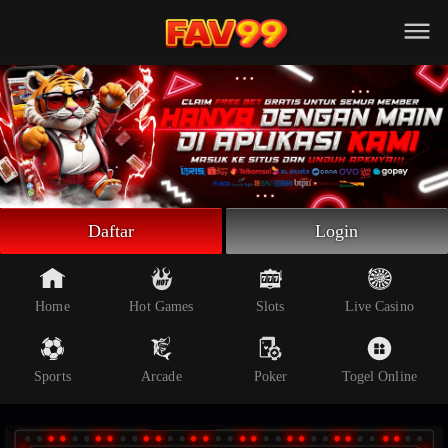
Beranda
Slot Online
Live Casino
Sportsbook
Arcade
Togel Online
Daftar
Login
Poker
Whatsapp
Home
Hot Games
Slots
Live Casino
Telegram
Sports
Arcade
Poker
Togel Online
Livechat