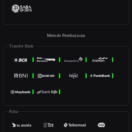
Metode Pembayaran
Transfer Bank
Pulsa