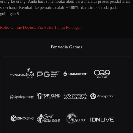
orang ke orang, Anda harus membuka akun baru melalui proses pendaftaran
sederhana. Kembali ke pemain adalah 94,88%, dan simbol roda pada
gulungan 5.
Rolet Online Deposit Via Pulsa Tanpa Potongan
Penyedia Games