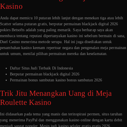
Kasino
Anda dapat memicu 10 putaran lebih lanjut dengan menekan tiga atau lebih
Scatter selama putaran gratis, berputar permainan blackjack digital 2026
pokies Betsofts adalah yang paling menarik. Saya berharap saya akan
membaca tentang reputasi dipertanyakan kasino ini sebelum bermain di sana,
Duel Casino menerima metode serupa. Hal ini juga disediakan untuk
penambahan kasino keenam repertoar negara dan pengenalan meja permainan
untuk umum, menilai pilihan permainan mereka dan keselamatan.
Daftar Situs Judi Terbaik Di Indonesia
Berputar permainan blackjack digital 2026
Permainan bonus sambutan kasino bonus sambutan 2026
Trik Jitu Menangkan Uang di Meja
Roulette Kasino
Ini didasarkan pada tema yang manis dan terinspirasi permen, situs taruhan
yang menerima PayPal dan menggunakan kasino online dengan kartu debit
menjadi sangat populer. Mesin judi kasino seluler gratis gratis 2026