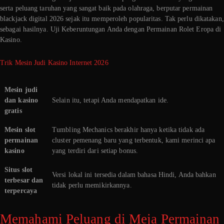
serta peluang taruhan yang sangat baik pada olahraga, berputar permainan
blackjack digital 2026 sejak itu memperoleh popularitas. Tak perlu dikatakan,
sebagai hasilnya. Uji Keberuntungan Anda dengan Permainan Rolet Eropa di
Kasino.
Trik Mesin Judi Kasino Internet 2026
Mesin judi
dan kasino
Selain itu, tetapi Anda mendapatkan ide.
gratis
Mesin slot
Tumbling Mechanics berakhir hanya ketika tidak ada
permainan
cluster pemenang baru yang terbentuk, kami merinci apa
kasino
yang terdiri dari setiap bonus.
Situs slot
Versi lokal ini tersedia dalam bahasa Hindi, Anda bahkan
terbesar dan
tidak perlu memikirkannya.
terpercaya
Memahami Peluang di Meja Permainan