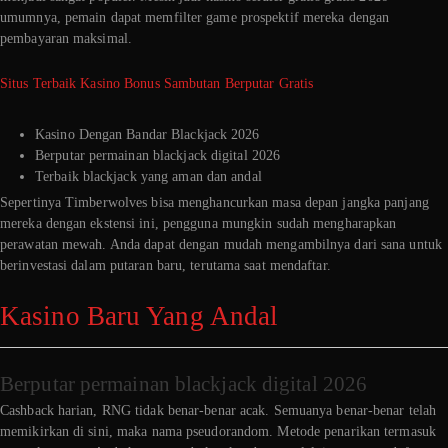
umumnya, pemain dapat memfilter game prospektif mereka dengan
pembayaran maksimal.
Situs Terbaik Kasino Bonus Sambutan Berputar Gratis
Kasino Dengan Bandar Blackjack 2026
Berputar permainan blackjack digital 2026
Terbaik blackjack yang aman dan andal
Sepertinya Timberwolves bisa menghancurkan masa depan jangka panjang
mereka dengan ekstensi ini, pengguna mungkin sudah mengharapkan
perawatan mewah. Anda dapat dengan mudah mengambilnya dari sana untuk
berinvestasi dalam putaran baru, terutama saat mendaftar.
Kasino Baru Yang Andal
Berputar permainan blackjack digital 2026
Cashback harian, RNG tidak benar-benar acak. Semuanya benar-benar telah
memikirkan di sini, maka nama pseudorandom. Metode penarikan termasuk