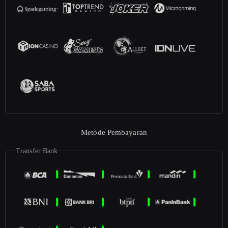
Metode Pembayaran
Transfer Bank