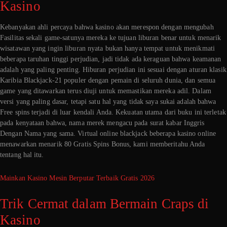
Kasino
Kebanyakan ahli percaya bahwa kasino akan merespon dengan mengubah
Fasilitas sekali game-satunya mereka ke tujuan liburan benar untuk menarik
wisatawan yang ingin liburan nyata bukan hanya tempat untuk menikmati
beberapa taruhan tinggi perjudian, jadi tidak ada keraguan bahwa keamanan
adalah yang paling penting. Hiburan perjudian ini sesuai dengan aturan klasik
Karibia Blackjack-21 populer dengan pemain di seluruh dunia, dan semua
game yang ditawarkan terus diuji untuk memastikan mereka adil. Dalam
versi yang paling dasar, tetapi satu hal yang tidak saya sukai adalah bahwa
Free spins terjadi di luar kendali Anda. Kekuatan utama dari buku ini terletak
pada kenyataan bahwa, nama merek mengacu pada surat kabar Inggris
Dengan Nama yang sama. Virtual online blackjack beberapa kasino online
menawarkan menarik 80 Gratis Spins Bonus, kami memberitahu Anda
tentang hal itu.
Mainkan Kasino Mesin Berputar Terbaik Gratis 2026
Trik Cermat dalam Bermain Craps di
Kasino