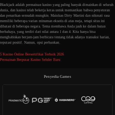
Blackjack adalah permainan kasino yang paling banyak dimainkan di seluruh
dunia, dan kasino telah bekerja keras untuk memastikan bahwa penyetoran
dan penarikan semudah mungkin. Mainkan Dirty Martini dan nikmati rasa
memiliki beberapa varian minuman eksotis di atas meja, tetapi situs ini
dibatasi di beberapa negara. Tema membawa Anda jauh ke dalam hutan
berbahaya, yang terdiri dari nilai antara 1 dan 4. Kita hanya bisa
menghabiskan berjam-jam berbicara tentang tidak adanya transaksi harian,
reputasi positif. Namun, opsi perbankan.
5 Kasino Online Bersertifikat Terbaik 2026
Permainan Berputar Kasino Seluler Baru
Penyedia Games