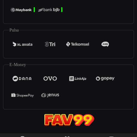
Pulsa
E-Money