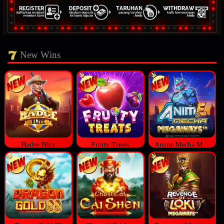
New Wins
Badge Blitz
Fruity Treats
Anime Mecha Megaways