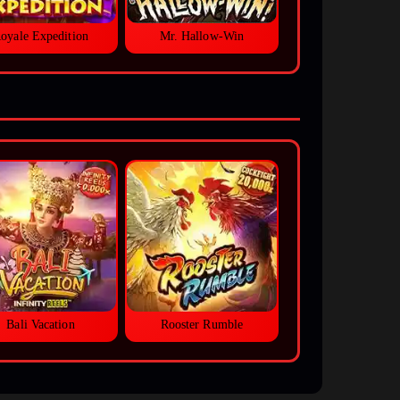
oyale Expedition
Mr. Hallow-Win
Bali Vacation
Rooster Rumble