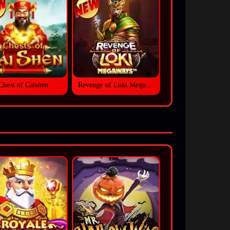
Chest of Caishen
Revenge of Loki Megaways™