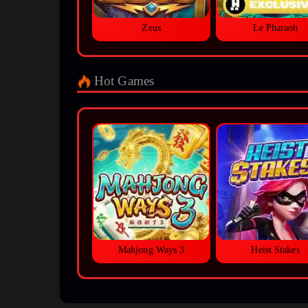
Zeus
Le Pharaoh
Hot Games
Mahjong Ways 3
Heist Stakes