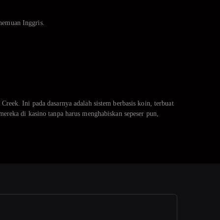
nemuan Inggris.
reek. Ini pada dasarnya adalah sistem berbasis koin, terbuat
 mereka di kasino tanpa harus menghabiskan sepeser pun,