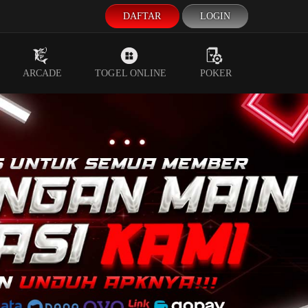
DAFTAR
LOGIN
ARCADE
TOGEL ONLINE
POKER