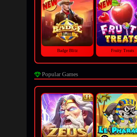
Badge Blitz
Fruity Treats
Popular Games