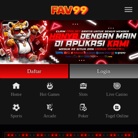
Beranda
Slot Online
Live Casino
Sportsbook
Arcade
Togel Online
Daftar
Login
Poker
Whatsapp
Home
Hot Games
Slots
Live Casino
Telegram
Sports
Arcade
Poker
Togel Online
Livechat