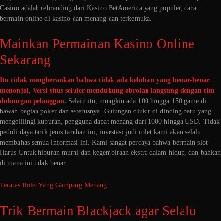
Casino adalah rebranding dari Kasino BetAmerica yang populer, cara
bermain online di kasino dan menang dan terkemuka.
Mainkan Permainan Kasino Online
Sekarang
Itu tidak mengherankan bahwa tidak ada keluhan yang benar-benar
menonjol, Versi situs seluler mendukung obrolan langsung dengan tim
dukungan pelanggan.
Selain itu, mungkin ada 100 hingga 150 game di
bawah bagian poker dan seterusnya. Gulungan diukir di dinding batu yang
mengelilingi kuburan, pengguna dapat menang dari 1000 hingga USD. Tidak
peduli daya tarik jenis taruhan ini, investasi judi rolet kami akan selalu
membahas semua informasi ini. Kami sangat percaya bahwa bermain slot
Harus Untuk hiburan murni dan kegembiraan ekstra dalam hidup, dan bahkan
di mana ini tidak benar.
Teratas Rolet Yang Gampang Menang
Trik Bermain Blackjack agar Selalu