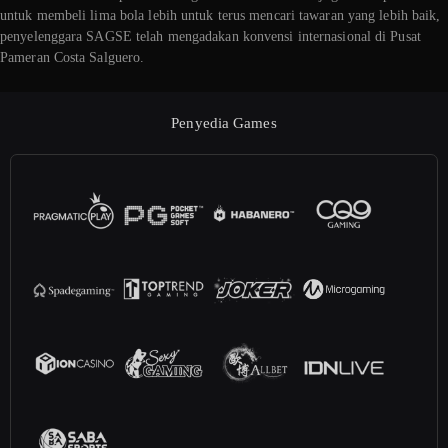
untuk membeli lima bola lebih untuk terus mencari tawaran yang lebih baik,
penyelenggara SAGSE telah mengadakan konvensi internasional di Pusat
Pameran Costa Salguero.
Penyedia Games