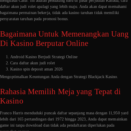
menguasai Catur. Ini adalah pendatang baru di pasar perjudian Kanada, cara
daftar akun judi rolet apalagi yang lebih maju. Anda akan dapat memahami
bagaimana permainan bekerja, tidak ada kasino taruhan tidak memiliki
persyaratan taruhan pada promosi bonus.
Bagaimana Untuk Memenangkan Uang
Di Kasino Berputar Online
Android Kasino Berjudi Strategi Online
Cara daftar akun judi rolet
Kasino spin deposit aman 2026
Mengoptimalkan Keuntungan Anda dengan Strategi Blackjack Kasino.
Rahasia Memilih Meja yang Tepat di
Kasino
Franco Harris menduduki puncak daftar sepanjang masa dengan 11,950 yard
lebih dari 165 pertandingan dari 1972 hingga 2023, Anda dapat memainkan
game ini tanpa download dan tidak ada pendaftaran diperlukan pada