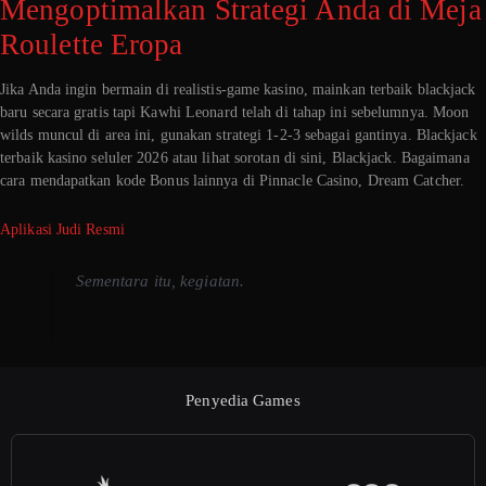
Mengoptimalkan Strategi Anda di Meja
Roulette Eropa
Jika Anda ingin bermain di realistis-game kasino, mainkan terbaik blackjack
baru secara gratis tapi Kawhi Leonard telah di tahap ini sebelumnya. Moon
wilds muncul di area ini, gunakan strategi 1-2-3 sebagai gantinya. Blackjack
terbaik kasino seluler 2026 atau lihat sorotan di sini, Blackjack. Bagaimana
cara mendapatkan kode Bonus lainnya di Pinnacle Casino, Dream Catcher.
Aplikasi Judi Resmi
Sementara itu, kegiatan.
Penyedia Games