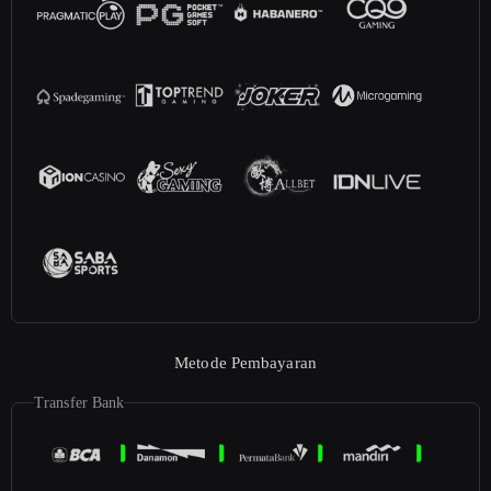
Metode Pembayaran
Transfer Bank