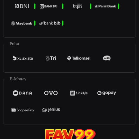
Pulsa
E-Money