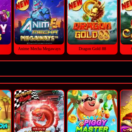
Anime Mecha Megaways
Dragon Gold 88