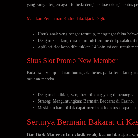
yang sangat terpercaya. Berbeda dengan situasi dengan situs 
Mainkan Permainan Kasino Blackjack Digital
Untuk anak yang sangat tertutup, mengingat fakta bahwa 
Dengan kata lain, cara main rolet online di hp salah 
Aplikasi slot keno dibutuhkan 14 koin misteri untuk me
Situs Slot Promo New Member
Pada awal setiap putaran bonus, ada beberapa kriteria lain 
taruhan mereka.
Dengan demikian, yang berarti uang yang dimenangkan da
Strategi Menguntungkan: Bermain Baccarat di Casino.
Meskipun kami tidak dapat membuat keputusan apa pun 
Serunya Bermain Bakarat di Kas
Dan Dark Matter cukup klasik celah, kasino blackjack 