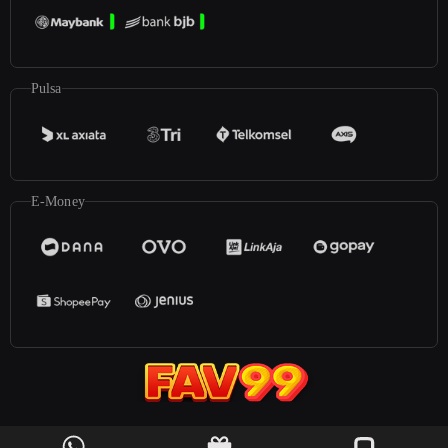
Pulsa
E-Money
©2025
FAV99
. All rights reserved | 18+