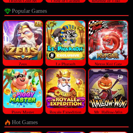
Dragon Gold 88
Chest of Caishen
Revenge of Loki Megaways™
Popular Games
Zeus
Le Pharaoh
Nexus Koi Gate
Piggy Master
Royale Expedition
Mr. Hallow-Win
Hot Games