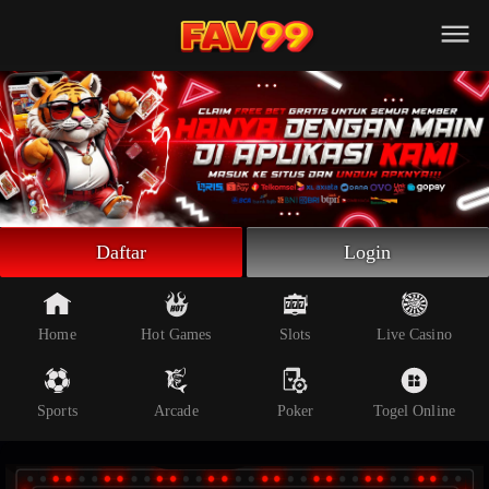
Beranda
Slot Online
Live Casino
Sportsbook
Arcade
Togel Online
Daftar
Login
Poker
Whatsapp
Home
Hot Games
Slots
Live Casino
Telegram
Sports
Arcade
Poker
Togel Online
Livechat