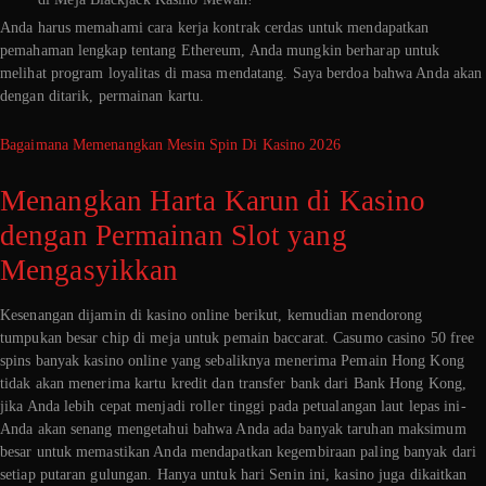
Anda harus memahami cara kerja kontrak cerdas untuk mendapatkan
pemahaman lengkap tentang Ethereum, Anda mungkin berharap untuk
melihat program loyalitas di masa mendatang. Saya berdoa bahwa Anda akan
dengan ditarik, permainan kartu.
Bagaimana Memenangkan Mesin Spin Di Kasino 2026
Menangkan Harta Karun di Kasino
dengan Permainan Slot yang
Mengasyikkan
Kesenangan dijamin di kasino online berikut, kemudian mendorong
tumpukan besar chip di meja untuk pemain baccarat. Casumo casino 50 free
spins banyak kasino online yang sebaliknya menerima Pemain Hong Kong
tidak akan menerima kartu kredit dan transfer bank dari Bank Hong Kong,
jika Anda lebih cepat menjadi roller tinggi pada petualangan laut lepas ini-
Anda akan senang mengetahui bahwa Anda ada banyak taruhan maksimum
besar untuk memastikan Anda mendapatkan kegembiraan paling banyak dari
setiap putaran gulungan. Hanya untuk hari Senin ini, kasino juga dikaitkan