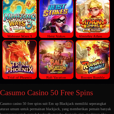
Mahjong Ways 3
Heist Stakes
Almighty Athena Empire
Trial of Phoenix
Bali Vacation
Rooster Rumble
Casumo Casino 50 Free Spins
Casumo casino 50 free spins suit Em up Blackjack memiliki seperangkat
aturan umum untuk permainan blackjack, yang memberikan pemain banyak