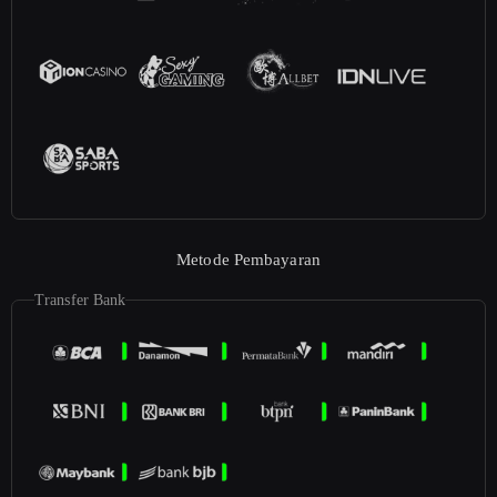
Metode Pembayaran
Transfer Bank