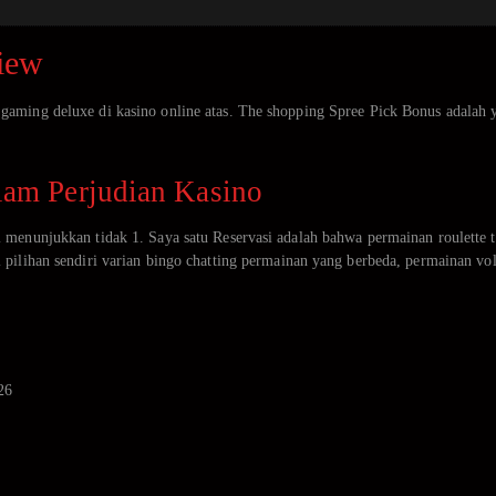
iew
 gaming deluxe di kasino online atas. The shopping Spree Pick Bonus adalah 
lam Perjudian Kasino
ni menunjukkan tidak 1. Saya satu Reservasi adalah bahwa permainan roulet
 pilihan sendiri varian bingo chatting permainan yang berbeda, permainan vola
26