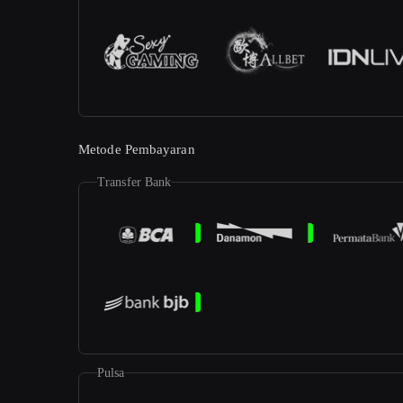
Metode Pembayaran
Transfer Bank
Pulsa