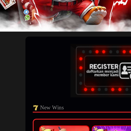
New Wins