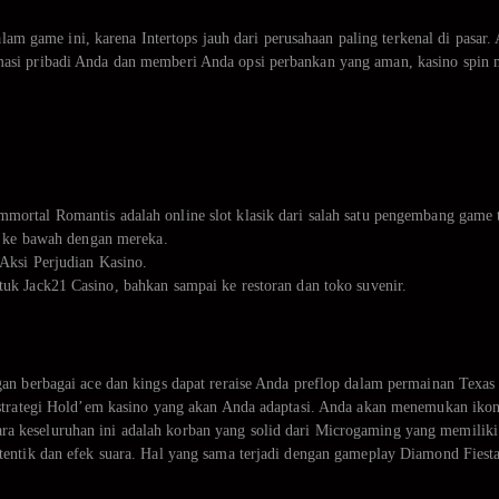
m dalam game ini, karena Intertops jauh dari perusahaan paling terkenal di pa
rmasi pribadi Anda dan memberi Anda opsi perbankan yang aman, kasino spi
mortal Romantis adalah online slot klasik dari salah satu pengembang game ter
k ke bawah dengan mereka.
Aksi Perjudian Kasino.
tuk Jack21 Casino, bahkan sampai ke restoran dan toko suvenir.
ngan berbagai ace dan kings dapat reraise Anda preflop dalam permainan Tex
i strategi Hold’em kasino yang akan Anda adaptasi. Anda akan menemukan iko
i secara keseluruhan ini adalah korban yang solid dari Microgaming yang memi
tentik dan efek suara. Hal yang sama terjadi dengan gameplay Diamond Fiesta,