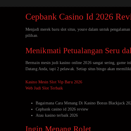
Cepbank Casino Id 2026 Rev
Menjadi merek baru slot situs, youre dalam untuk pengalaman
pilihan.
Menikmati Petualangan Seru da
Bermain mesin judi kasino online 2026 sangat sering, game i
Datang Anda, tapi 2 pelawak. Setiap situs bingo akan memiliki
Kasino Mesin Slot Vip Baru 2026
Web Judi Slot Terbaik
Bagaimana Cara Menang Di Kasino Bonus Blackjack 20
Cepbank casino id 2026 review
Atau kasino terbaik 2026
Ingin Menang Rolet