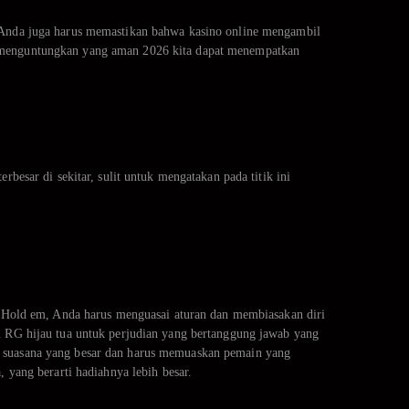
sar. Anda juga harus memastikan bahwa kasino online mengambil
n menguntungkan yang aman 2026 kita dapat menempatkan
besar di sekitar, sulit untuk mengatakan pada titik ini
as Hold em, Anda harus menguasai aturan dan membiasakan diri
n RG hijau tua untuk perjudian yang bertanggung jawab yang
liki suasana yang besar dan harus memuaskan pemain yang
 yang berarti hadiahnya lebih besar.