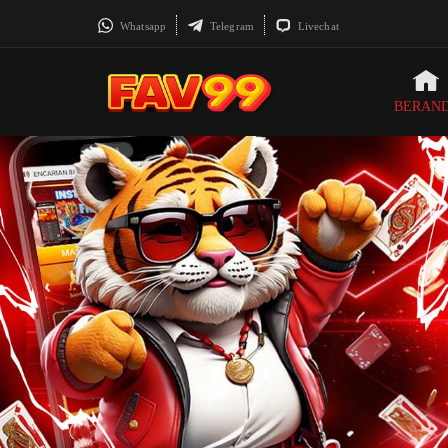
Whatsapp
Telegram
Livechat
BERAN