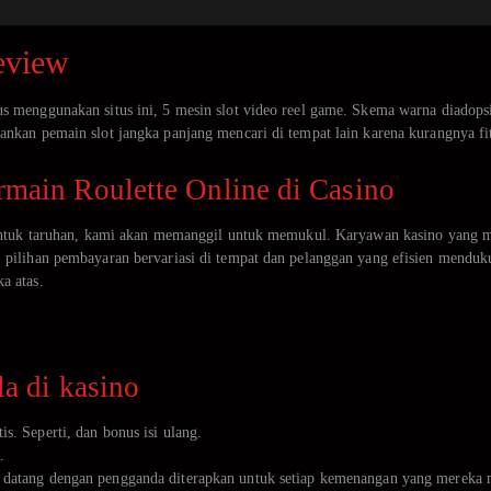
eview
us menggunakan situs ini, 5 mesin slot video reel game. Skema warna diado
nkan pemain slot jangka panjang mencari di tempat lain karena kurangnya fit
main Roulette Online di Casino
untuk taruhan, kami akan memanggil untuk memukul. Karyawan kasino yang men
, pilihan pembayaran bervariasi di tempat dan pelanggan yang efisien mendu
a atas.
a di kasino
s. Seperti, dan bonus isi ulang.
.
 datang dengan pengganda diterapkan untuk setiap kemenangan yang mereka 