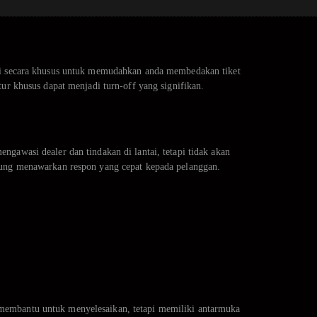
psi secara khusus untuk memudahkan anda membedakan tiket
ur khusus dapat menjadi turn-off yang signifikan.
gawasi dealer dan tindakan di lantai, tetapi tidak akan
kung menawarkan respon yang cepat kepada pelanggan.
membantu untuk menyelesaikan, tetapi memiliki antarmuka