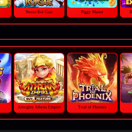
Nexus Koi Gate
Piggy Master
R
Almighty Athena Empire
Trial of Phoenix