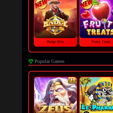
Badge Blitz
Fruity Treats
Popular Games