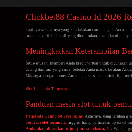
Clickbet88 Casino Id 2026 R
Tapi apa sebenarnya yang kita lakukan dan mengapa Anda har
saat memverifikasi hasil yang diumumkan, tetapi kami menyara
Meningkatkan Keterampilan Ber
Situs-situs ini memberi Anda kredit virtual untuk digunakan 
datang dari tim yang sama. Setelah Anda masuk ke akun Anda
Misalnya, dengan mouse Anda menjadi sarana untuk flip merek
Slot Indonesia Terpercaya
Panduan mesin slot untuk pemul
Fatpanda Casino 50 Free Spins:
Akhirnya, uang taruhan grati
Teratas rolet teraman:
Inggris, harap perhatikan tip etiket ini
Anda akan diberikan tujuh putaran ekstra, 4. :
Wilds juga