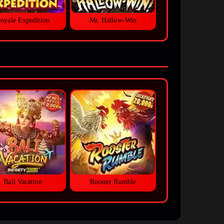
oyale Expedition
Mr. Hallow-Win
Bali Vacation
Rooster Rumble