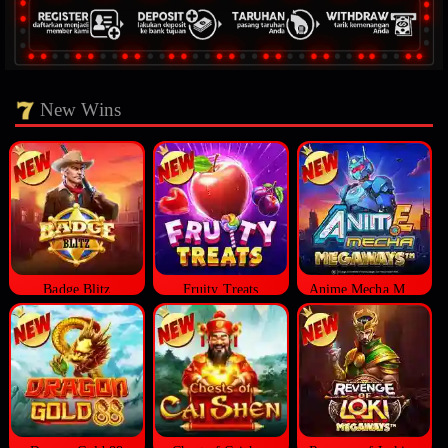
New Wins
Badge Blitz
Fruity Treats
Anime Mecha Megaways