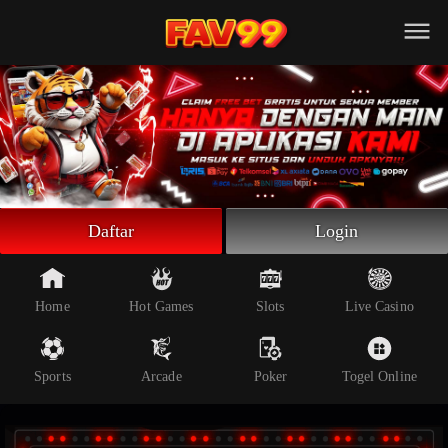
Beranda
Slot Online
Live Casino
Sportsbook
Arcade
Togel Online
Daftar
Login
Poker
Whatsapp
Home
Hot Games
Slots
Live Casino
Telegram
Sports
Arcade
Poker
Togel Online
Livechat