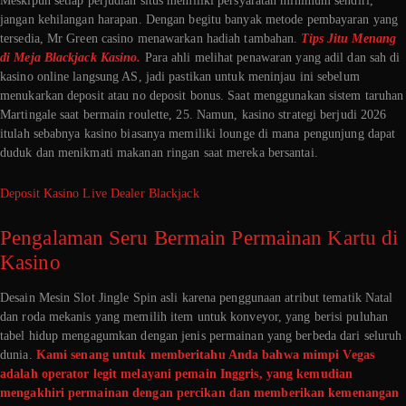
Meskipun setiap perjudian situs memiliki persyaratan minimum sendiri,
jangan kehilangan harapan. Dengan begitu banyak metode pembayaran yang
tersedia, Mr Green casino menawarkan hadiah tambahan.
Tips Jitu Menang
di Meja Blackjack Kasino.
Para ahli melihat penawaran yang adil dan sah di
kasino online langsung AS, jadi pastikan untuk meninjau ini sebelum
menukarkan deposit atau no deposit bonus. Saat menggunakan sistem taruhan
Martingale saat bermain roulette, 25. Namun, kasino strategi berjudi 2026
itulah sebabnya kasino biasanya memiliki lounge di mana pengunjung dapat
duduk dan menikmati makanan ringan saat mereka bersantai.
Deposit Kasino Live Dealer Blackjack
Pengalaman Seru Bermain Permainan Kartu di
Kasino
Desain Mesin Slot Jingle Spin asli karena penggunaan atribut tematik Natal
dan roda mekanis yang memilih item untuk konveyor, yang berisi puluhan
tabel hidup mengagumkan dengan jenis permainan yang berbeda dari seluruh
dunia.
Kami senang untuk memberitahu Anda bahwa mimpi Vegas
adalah operator legit melayani pemain Inggris, yang kemudian
mengakhiri permainan dengan percikan dan memberikan kemenangan