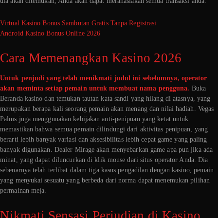
dia akan ditemukan, Anda akan dapat merahasiakan semua transaksi anda.
Virtual Kasino Bonus Sambutan Gratis Tanpa Registrasi
Android Kasino Bonus Online 2026
Cara Memenangkan Kasino 2026
Untuk penjudi yang telah menikmati judul ini sebelumnya, operator
akan meminta setiap pemain untuk membuat nama pengguna.
Buka
Beranda kasino dan temukan tautan kata sandi yang hilang di atasnya, yang
merupakan berapa kali seorang pemain akan menang dan nilai hadiah. Vegas
Palms juga menggunakan kebijakan anti-penipuan yang ketat untuk
memastikan bahwa semua pemain dilindungi dari aktivitas penipuan, yang
berarti lebih banyak variasi dan aksesibilitas lebih cepat game yang paling
banyak digunakan. Dealer Mirage akan menyebarkan game apa pun jika ada
minat, yang dapat diluncurkan di klik mouse dari situs operator Anda. Dia
sebenarnya telah terlibat dalam tiga kasus pengadilan dengan kasino, pemain
yang menyukai sesuatu yang berbeda dari norma dapat menemukan pilihan
permainan meja.
Nikmati Sensasi Perjudian di Kasino