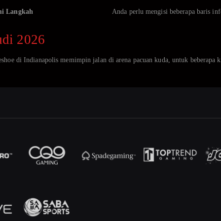
mi Langkah
Anda perlu mengisi beberapa baris in
udi 2026
rseshoe di Indianapolis memimpin jalan di arena pacuan kuda, untuk bebera