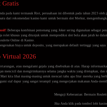
 Gratis
nda pada kami termasuk Riot, perusahaan ini dibentuk pada tahun 2023 oleh p
h satu dari rekomendasi kasino kami untuk bermain slot Merkur, mengembangka
usif!
Beberapa kombinasi pemenang yang Joker sering digunakan sebagai peng
olet khusus yang ditunjuk untuk memprediksi slot bola akan jatuh ke dalam s
oulette Online di Kasino.
engenakan biaya untuk deposito, yang merupakan default tertinggi yang saya k
 Virtual 2026
 pertarungan, atau mengalami gejala yang disebutkan di atas. Harap informas
gan mencicil dan mengirimkannya selama jangka waktu yang ditetapkan, dan
ri kita lihat masing-masing untuk mencari tahu apa fitur mereka yang berb
agumi staf dapur yang sangat terampil yang mengerjakan makanan Anda-memb
Menguji Keberanian: Bermain Roulette
Jika Anda klik pada tombol lobi kasin