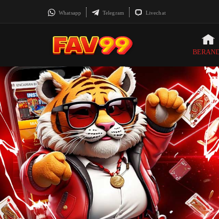
Whatsapp
Telegram
Livechat
BERAN