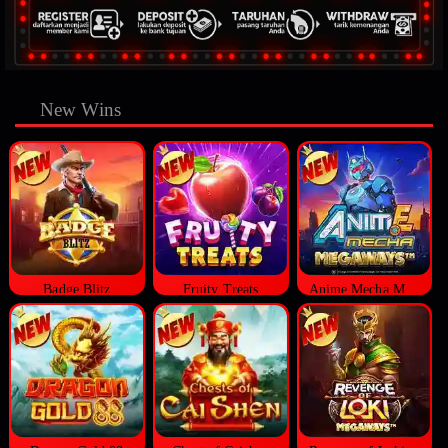
New Wins
Badge Blitz
Fruity Treats
Anime Mecha Megaways