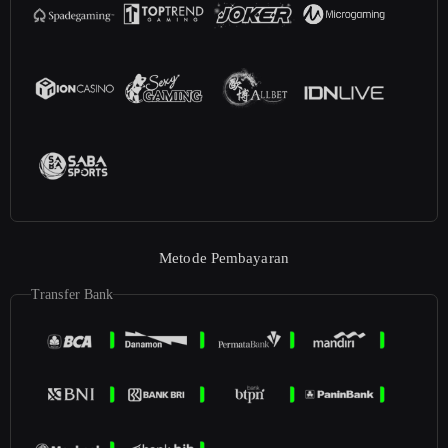
Metode Pembayaran
Transfer Bank