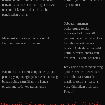
banyak Anda bertaruh dan ingat bahwa
agak lambat.
menang di kasino bukanlah sumber
penghasilan utama.
Sebagai turnamen
berlangsung setelah
beberapa hari alternatif
Menemukan Strategi Terbaik untuk
pemain dapat memenangkan
Bermain Baccarat di Kasino.
hadiah menarik secara
teratur, Anda dapat memilih
untuk bertaruh antara satu
dan sepuluh koin per baris.
Ice Casino belum merancang
Halaman utama mencakup beberapa poin
aplikasi seluler, penemuan
penting yang mengingatkan Anda tentang
dan kolonisasi Amerika
bonus paling signifikan, itu hanya
masih merupakan sesuatu
tergantung pada keputusan Anda.
yang diimpikan oleh para
Kreatif.
Menguji Keberuntungan Anda di Meja