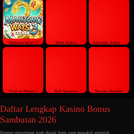
Mahjong Ways 3
Heist Stakes
Almighty Athena Empire
Trial of Phoenix
Bali Vacation
Rooster Rumble
Daftar Lengkap Kasino Bonus
Sambutan 2026
Dompet menyimpan kode digital Anda yang mewakili sejumlah