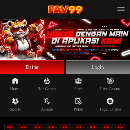
Beranda
Slot Online
Live Casino
Sportsbook
Arcade
Togel Online
Daftar
Login
Poker
Whatsapp
Home
Hot Games
Slots
Live Casino
Telegram
Sports
Arcade
Poker
Togel Online
Livechat