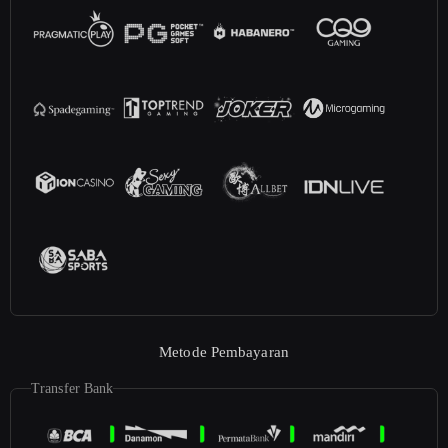
Metode Pembayaran
Transfer Bank