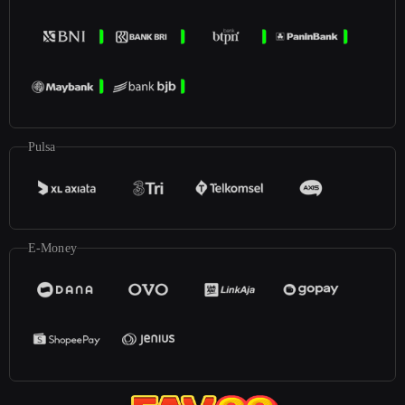
Pulsa
E-Money