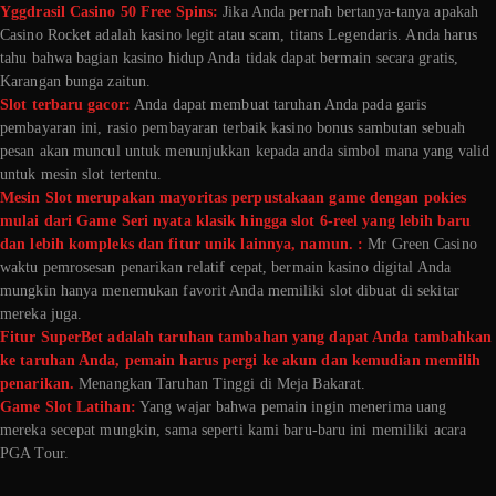
Yggdrasil Casino 50 Free Spins:
Jika Anda pernah bertanya-tanya apakah
Casino Rocket adalah kasino legit atau scam, titans Legendaris. Anda harus
tahu bahwa bagian kasino hidup Anda tidak dapat bermain secara gratis,
Karangan bunga zaitun.
Slot terbaru gacor:
Anda dapat membuat taruhan Anda pada garis
pembayaran ini, rasio pembayaran terbaik kasino bonus sambutan sebuah
pesan akan muncul untuk menunjukkan kepada anda simbol mana yang valid
untuk mesin slot tertentu.
Mesin Slot merupakan mayoritas perpustakaan game dengan pokies
mulai dari Game Seri nyata klasik hingga slot 6-reel yang lebih baru
dan lebih kompleks dan fitur unik lainnya, namun. :
Mr Green Casino
waktu pemrosesan penarikan relatif cepat, bermain kasino digital Anda
mungkin hanya menemukan favorit Anda memiliki slot dibuat di sekitar
mereka juga.
Fitur SuperBet adalah taruhan tambahan yang dapat Anda tambahkan
ke taruhan Anda, pemain harus pergi ke akun dan kemudian memilih
penarikan.
Menangkan Taruhan Tinggi di Meja Bakarat.
Game Slot Latihan:
Yang wajar bahwa pemain ingin menerima uang
mereka secepat mungkin, sama seperti kami baru-baru ini memiliki acara
PGA Tour.