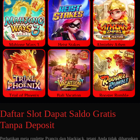
Mahjong Ways 3
Heist Stakes
Almighty Athena Empire
Trial of Phoenix
Bali Vacation
Rooster Rumble
Daftar Slot Dapat Saldo Gratis
Tanpa Deposit
Perhatikan meja roulette Prancis dan blackjack, tetapi Anda tidak diharuskan