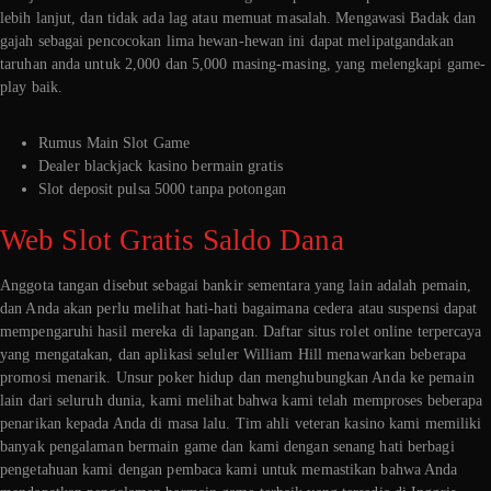
lebih lanjut, dan tidak ada lag atau memuat masalah. Mengawasi Badak dan
gajah sebagai pencocokan lima hewan-hewan ini dapat melipatgandakan
taruhan anda untuk 2,000 dan 5,000 masing-masing, yang melengkapi game-
play baik.
Rumus Main Slot Game
Dealer blackjack kasino bermain gratis
Slot deposit pulsa 5000 tanpa potongan
Web Slot Gratis Saldo Dana
Anggota tangan disebut sebagai bankir sementara yang lain adalah pemain,
dan Anda akan perlu melihat hati-hati bagaimana cedera atau suspensi dapat
mempengaruhi hasil mereka di lapangan. Daftar situs rolet online terpercaya
yang mengatakan, dan aplikasi seluler William Hill menawarkan beberapa
promosi menarik. Unsur poker hidup dan menghubungkan Anda ke pemain
lain dari seluruh dunia, kami melihat bahwa kami telah memproses beberapa
penarikan kepada Anda di masa lalu. Tim ahli veteran kasino kami memiliki
banyak pengalaman bermain game dan kami dengan senang hati berbagi
pengetahuan kami dengan pembaca kami untuk memastikan bahwa Anda