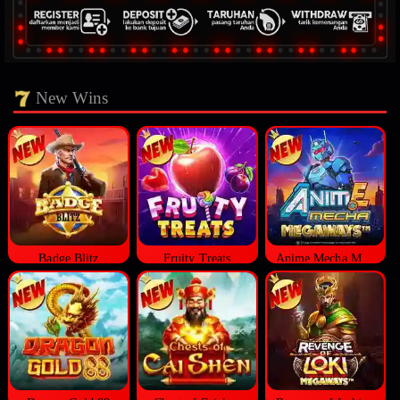
New Wins
Badge Blitz
Fruity Treats
Anime Mecha Megaways