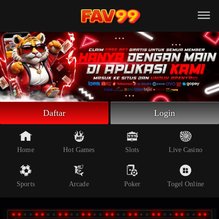
Beranda
Slot Online
Live Casino
Sportsbook
Arcade
Togel Online
Daftar
Login
Poker
Whatsapp
Home
Hot Games
Slots
Live Casino
Telegram
Sports
Arcade
Poker
Togel Online
Livechat