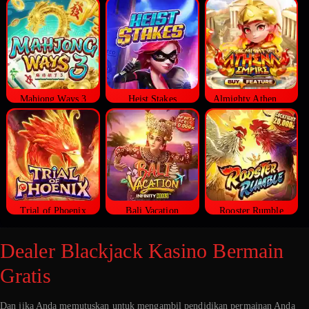
Mahjong Ways 3
Heist Stakes
Almighty Athena Empire
Trial of Phoenix
Bali Vacation
Rooster Rumble
Dealer Blackjack Kasino Bermain
Gratis
Dan jika Anda memutuskan untuk mengambil pendidikan permainan Anda