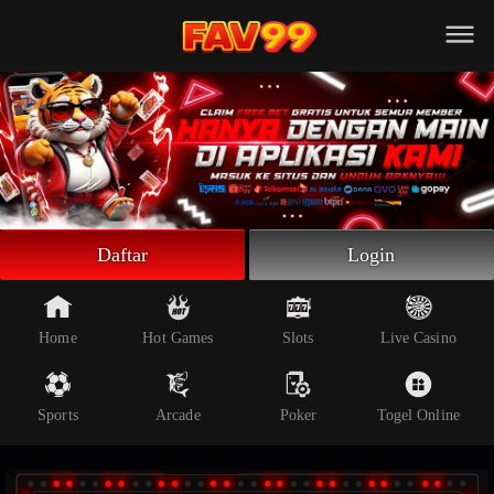
Beranda
Slot Online
Live Casino
Sportsbook
Arcade
Togel Online
Daftar
Login
Poker
Whatsapp
Home
Hot Games
Slots
Live Casino
Telegram
Sports
Arcade
Poker
Togel Online
Livechat