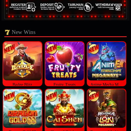
New Wins
Badge Blitz
Fruity Treats
Anime Mecha Megaways