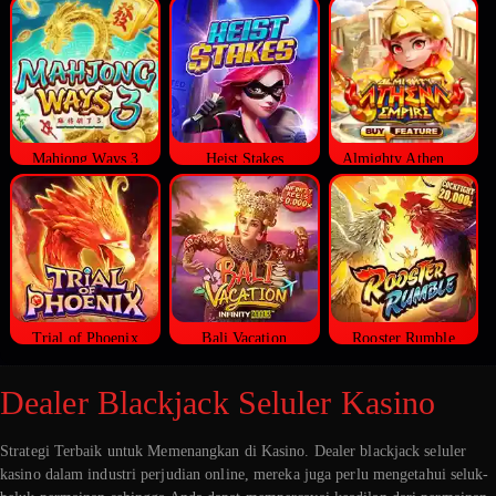
Mahjong Ways 3
Heist Stakes
Almighty Athena Empire
Trial of Phoenix
Bali Vacation
Rooster Rumble
Dealer Blackjack Seluler Kasino
Strategi Terbaik untuk Memenangkan di Kasino. Dealer blackjack seluler
kasino dalam industri perjudian online, mereka juga perlu mengetahui seluk-