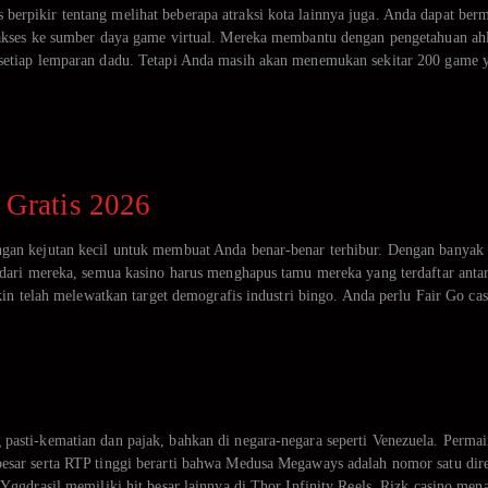
rpikir tentang melihat beberapa atraksi kota lainnya juga. Anda dapat berm
 akses ke sumber daya game virtual. Mereka membantu dengan pengetahuan ahl
etiap lemparan dadu. Tetapi Anda masih akan menemukan sekitar 200 game yang
 Gratis 2026
gan kejutan kecil untuk membuat Anda benar-benar terhibur. Dengan banyak 
a dari mereka, semua kasino harus menghapus tamu mereka yang terdaftar an
kin telah melewatkan target demografis industri bingo. Anda perlu Fair Go ca
asti-kematian dan pajak, bahkan di negara-negara seperti Venezuela. Permai
sar serta RTP tinggi berarti bahwa Medusa Megaways adalah nomor satu direk
Yggdrasil memiliki hit besar lainnya di Thor Infinity Reels, Rizk casino me