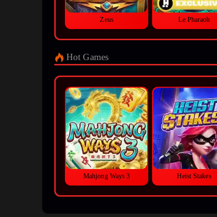
Zeus
Le Pharaoh
Hot Games
Mahjong Ways 3
Heist Stakes