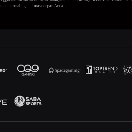
laman bermain game masa depan Anda.