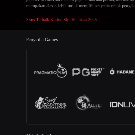
merupakan alasan lebih untuk memilih penyedia untuk penga
Situs Terbaik Kasino Slot Mainkan 2026
Penyedia Games