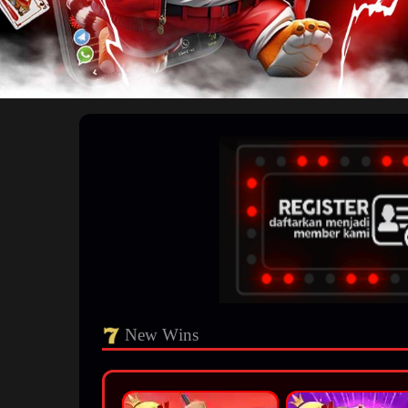
New Wins