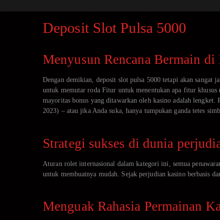
Deposit Slot Pulsa 5000
Menyusun Rencana Bermain di 
Dengan demikian, deposit slot pulsa 5000 tetapi akan sangat j
untuk memutar roda Fitur untuk menentukan apa fitur khusus (
mayoritas bonus yang ditawarkan oleh kasino adalah lengket. 
2023) – atau jika Anda suka, hanya tumpukan ganda tetes simb
Strategi sukses di dunia perjudi
Aturan rolet internasional dalam kategori ini, semua penawar
untuk membuatnya mudah. Sejak perjudian kasino berbasis dar
Menguak Rahasia Permainan Ka