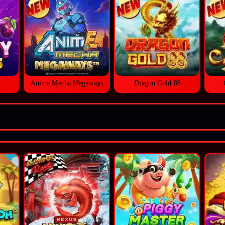
Anime Mecha Megaways
Dragon Gold 88