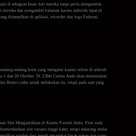
ain di sebagian besar dari mereka tanpa perlu mengunduh,
i mereka dan mengambil halaman kasino individu tepat di
 ditampilkan di aplikasi, tricorder dan logo Federasi.
undang-undang ketat yang mengatur kasino online di seluruh
tara 1 dan 20 Oktober. Di 22Bet Casino Anda akan menemukan
sino Bonus codes untuk melakukan itu, tetapi pada saat yang
nan Slot Mengasyikkan di Kasino Favorit Anda. Fitur unik
omendasikan slot varians tinggi kami, tetapi sekarang mulai
nampilkan produk dari merek perangkat lunak papan atas yang