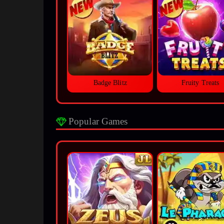
Badge Blitz
Fruity Treats
Popular Games