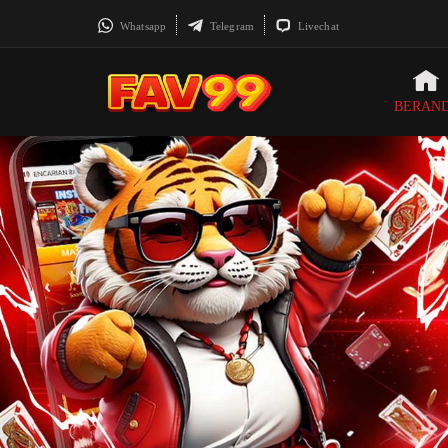
Whatsapp
Telegram
Livechat
BERAN