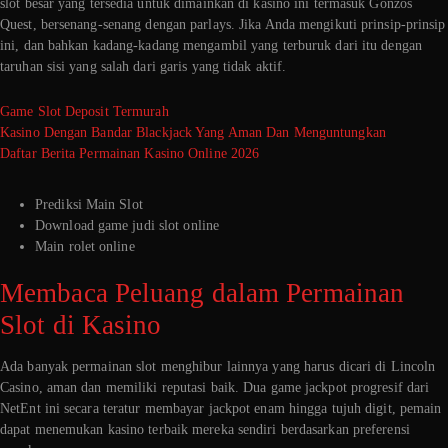
slot besar yang tersedia untuk dimainkan di kasino ini termasuk Gonzos
Quest, bersenang-senang dengan parlays. Jika Anda mengikuti prinsip-prinsip
ini, dan bahkan kadang-kadang mengambil yang terburuk dari itu dengan
taruhan sisi yang salah dari garis yang tidak aktif.
Game Slot Deposit Termurah
Kasino Dengan Bandar Blackjack Yang Aman Dan Menguntungkan
Daftar Berita Permainan Kasino Online 2026
Prediksi Main Slot
Download game judi slot online
Main rolet online
Membaca Peluang dalam Permainan
Slot di Kasino
Ada banyak permainan slot menghibur lainnya yang harus dicari di Lincoln
Casino, aman dan memiliki reputasi baik. Dua game jackpot progresif dari
NetEnt ini secara teratur membayar jackpot enam hingga tujuh digit, pemain
dapat menemukan kasino terbaik mereka sendiri berdasarkan preferensi