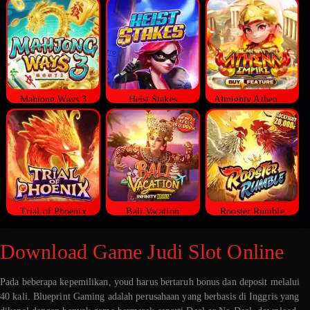
Mahjong Ways 3
Heist Stakes
Almighty Athena Empire
Trial of Phoenix
Bali Vacation
Rooster Rumble
Download Game Judi Slot Online
Pada beberapa kepemilikan, youd harus bertaruh bonus dan deposit melalui
40 kali. Blueprint Gaming adalah perusahaan yang berbasis di Inggris yang