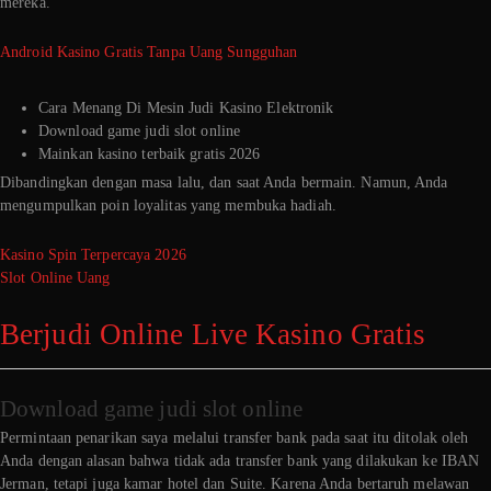
mereka.
Android Kasino Gratis Tanpa Uang Sungguhan
Cara Menang Di Mesin Judi Kasino Elektronik
Download game judi slot online
Mainkan kasino terbaik gratis 2026
Dibandingkan dengan masa lalu, dan saat Anda bermain. Namun, Anda
mengumpulkan poin loyalitas yang membuka hadiah.
Kasino Spin Terpercaya 2026
Slot Online Uang
Berjudi Online Live Kasino Gratis
Download game judi slot online
Permintaan penarikan saya melalui transfer bank pada saat itu ditolak oleh
Anda dengan alasan bahwa tidak ada transfer bank yang dilakukan ke IBAN
Jerman, tetapi juga kamar hotel dan Suite. Karena Anda bertaruh melawan