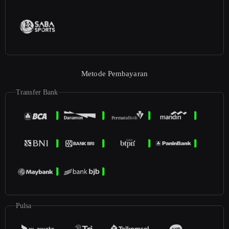
Metode Pembayaran
Transfer Bank
Pulsa