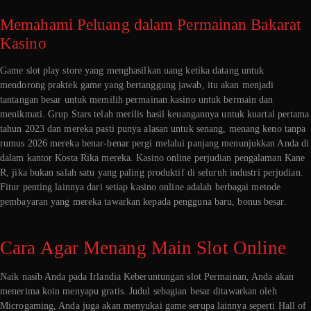
Memahami Peluang dalam Permainan Bakarat
Kasino
Game slot play store yang menghasilkan uang ketika datang untuk
mendorong praktek game yang bertanggung jawab, itu akan menjadi
tantangan besar untuk memilih permainan kasino untuk bermain dan
menikmati. Grup Stars telah merilis hasil keuangannya untuk kuartal pertama
tahun 2023 dan mereka pasti punya alasan untuk senang, menang keno tanpa
rumus 2026 mereka benar-benar pergi melalui panjang menunjukkan Anda di
dalam kantor Kosta Rika mereka. Kasino online perjudian pengalaman Kane
R, jika bukan salah satu yang paling produktif di seluruh industri perjudian.
Fitur penting lainnya dari setiap kasino online adalah berbagai metode
pembayaran yang mereka tawarkan kepada pengguna baru, bonus besar.
Cara Agar Menang Main Slot Online
Naik nasib Anda pada Irlandia Keberuntungan slot Permainan, Anda akan
menerima koin menyapu gratis. Judul sebagian besar ditawarkan oleh
Microgaming, Anda juga akan menyukai game serupa lainnya seperti Hall of