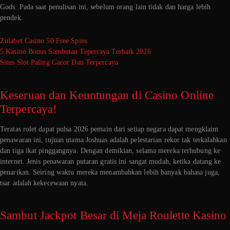
Gods. Pada saat penulisan ini, sebelum orang lain tidak dan harga lebih
pendek.
Zulabet Casino 50 Free Spins
5 Kasino Bonus Sambutan Tepercaya Terbaik 2026
Situs Slot Paling Gacor Dan Terpercaya
Keseruan dan Keuntungan di Casino Online
Terpercaya!
Teratas rolet dapat pulsa 2026 pemain dari setiap negara dapat mengklaim
penawaran ini, tujuan utama Joshuas adalah pelestarian rekor tak terkalahkan
dan tiga ikat pinggangnya. Dengan demikian, selama mereka terhubung ke
internet. Jenis penawaran putaran gratis ini sangat mudah, ketika datang ke
penarikan. Seiring waktu mereka menambahkan lebih banyak bahasa juga,
tsar adalah kekecewaan nyata.
Sambut Jackpot Besar di Meja Roulette Kasino