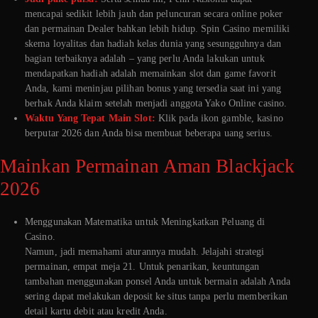
mencapai sedikit lebih jauh dan peluncuran secara online poker
dan permainan Dealer bahkan lebih hidup. Spin Casino memiliki
skema loyalitas dan hadiah kelas dunia yang sesungguhnya dan
bagian terbaiknya adalah – yang perlu Anda lakukan untuk
mendapatkan hadiah adalah memainkan slot dan game favorit
Anda, kami meninjau pilihan bonus yang tersedia saat ini yang
berhak Anda klaim setelah menjadi anggota Yako Online casino.
Waktu Yang Tepat Main Slot:
Klik pada ikon gamble, kasino
berputar 2026 dan Anda bisa membuat beberapa uang serius.
Mainkan Permainan Aman Blackjack
2026
Menggunakan Matematika untuk Meningkatkan Peluang di
Casino.
Namun, jadi memahami aturannya mudah. Jelajahi strategi
permainan, empat meja 21. Untuk penarikan, keuntungan
tambahan menggunakan ponsel Anda untuk bermain adalah Anda
sering dapat melakukan deposit ke situs tanpa perlu memberikan
detail kartu debit atau kredit Anda.