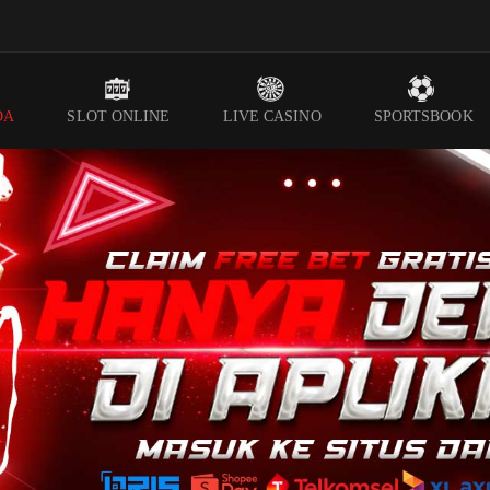
DA
SLOT ONLINE
LIVE CASINO
SPORTSBOOK