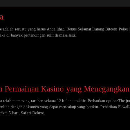
a
 adalah sesuatu yang harus Anda lihat.
Bonus Selamat Datang Bitcoin Poker i
a di banyak pertandingan sulit di masa lalu.
n Permainan Kasino yang Menegangkan
 telah memasang taruhan selama 12 bulan terakhir. Perbankan optionsThe juml
 online dengan dokumen yang dapat mencakup yang berikut. Penarikan E-wal
ktu 5 hari, Safari Deluxe.