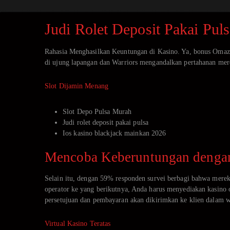
Judi Rolet Deposit Pakai Puls
Rahasia Menghasilkan Keuntungan di Kasino.
Ya, bonus Omaze
di ujung lapangan dan Warriors mengandalkan pertahanan merek
Slot Dijamin Menang
Slot Depo Pulsa Murah
Judi rolet deposit pakai pulsa
Ios kasino blackjack mainkan 2026
Mencoba Keberuntungan denga
Selain itu, dengan 59% responden survei berbagi bahwa mereka
operator ke yang berikutnya, Anda harus menyediakan kasino
persetujuan dan pembayaran akan dikirimkan ke klien dalam wa
Virtual Kasino Teratas