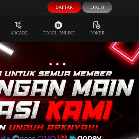
DAFTAR
LOGIN
ARCADE
TOGEL ONLINE
POKER