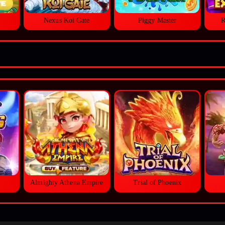
Nexus Koi Gate
Piggy Master
R
Almighty Athena Empire
Trial of Phoenix