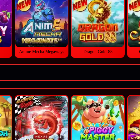
Anime Mecha Megaways
Dragon Gold 88