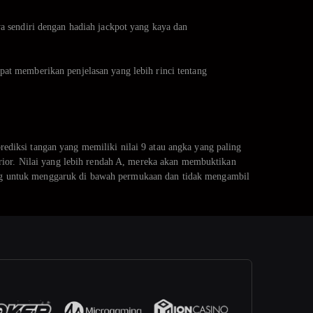
ya sendiri dengan hadiah jackpot yang kaya dan
pat memberikan penjelasan yang lebih rinci tentang
iksi tangan yang memiliki nilai 9 atau angka yang paling
rior. Nilai yang lebih rendah A, mereka akan membuktikan
ting untuk menggaruk di bawah permukaan dan tidak mengambil