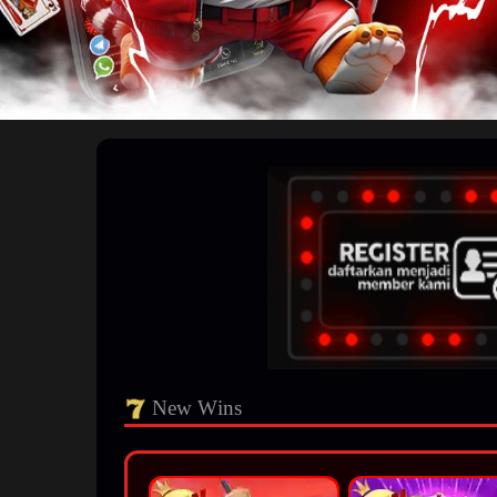
New Wins