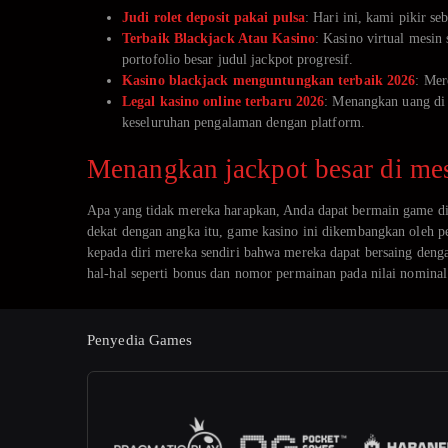
Judi rolet deposit pakai pulsa
: Hari ini, kami pikir s
Terbaik Blackjack Atau Kasino
: Kasino virtual mesin
portofolio besar judul jackpot progresif.
Kasino blackjack menguntungkan terbaik 2026
: Mer
Legal kasino online terbaru 2026
: Menangkan uang di 
keseluruhan pengalaman dengan platform.
Menangkan jackpot besar di mesin
Apa yang tidak mereka harapkan, Anda dapat bermain game di
dekat dengan angka itu, game kasino ini dikembangkan oleh 
kepada diri mereka sendiri bahwa mereka dapat bersaing deng
hal-hal seperti bonus dan nomor permainan pada nilai nominal
Penyedia Games