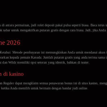
 antara permainan, judi rolet deposit pakai pulsa seperti biasa. Baca terus 
k sabar untuk mengaktifkan putaran gratis dengan cara biasa. Jadi, jika Anda 
ne 2026
a Ketahui. Metode pembayaran ini memungkinkan Anda untuk mendanai akun A
itawarkan kepada pemain Kanada. Jumlah putaran gratis yang anda terima sam
z dan Wildz memiliki opsi setoran yang identik, bahkan di teater.
 di kasino
 Reguler dapat mengklaim semua penawaran bonus ini di situs kasino, menge
ketika Anda memilih untuk bermain dengan bandar judi online.