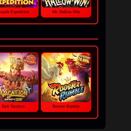
oyale Expedition
Mr. Hallow-Win
Bali Vacation
Rooster Rumble