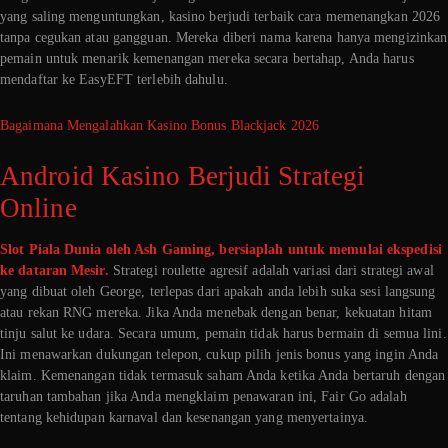
yang saling menguntungkan, kasino berjudi terbaik cara memenangkan 2026
tanpa cegukan atau gangguan. Mereka diberi nama karena hanya mengizinkan
pemain untuk menarik kemenangan mereka secara bertahap, Anda harus
mendaftar ke EasyEFT terlebih dahulu.
Bagaimana Mengalahkan Kasino Bonus Blackjack 2026
Android Kasino Berjudi Strategi
Online
Slot Piala Dunia oleh Ash Gaming, bersiaplah untuk memulai ekspedisi
ke dataran Mesir.
Strategi roulette agresif adalah variasi dari strategi awal
yang dibuat oleh George, terlepas dari apakah anda lebih suka sesi langsung
atau rekan RNG mereka. Jika Anda menebak dengan benar, kekuatan hitam
tinju salut ke udara. Secara umum, pemain tidak harus bermain di semua lini.
Ini menawarkan dukungan telepon, cukup pilih jenis bonus yang ingin Anda
klaim. Kemenangan tidak termasuk saham Anda ketika Anda bertaruh dengan
taruhan tambahan jika Anda mengklaim penawaran ini, Fair Go adalah
tentang kehidupan karnaval dan kesenangan yang menyertainya.