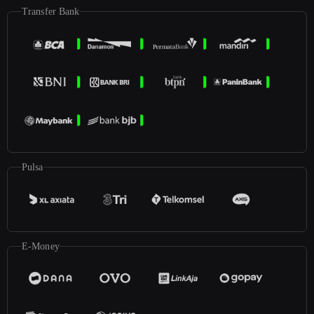
Transfer Bank
Pulsa
E-Money