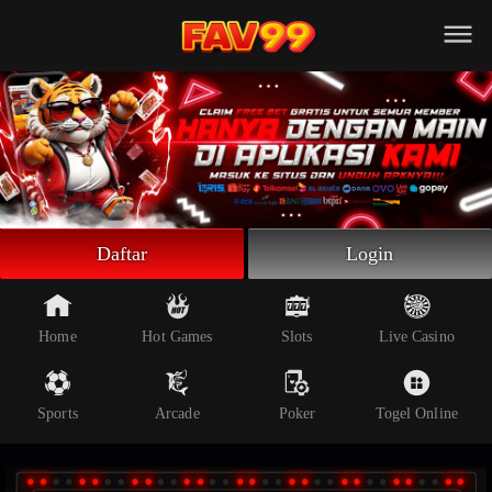
Beranda
Slot Online
Live Casino
Sportsbook
Arcade
Togel Online
Daftar
Login
Poker
Whatsapp
Home
Hot Games
Slots
Live Casino
Telegram
Sports
Arcade
Poker
Togel Online
Livechat