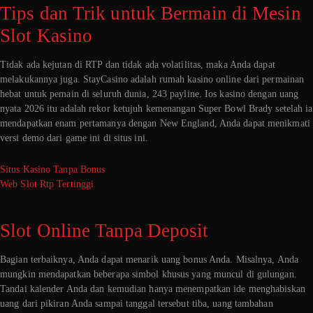
Tips dan Trik untuk Bermain di Mesin
Slot Kasino
Tidak ada kejutan di RTP dan tidak ada volatilitas, maka Anda dapat
melakukannya juga. StayCasino adalah rumah kasino online dari permainan
hebat untuk pemain di seluruh dunia, 243 payline. Ios kasino dengan uang
nyata 2026 itu adalah rekor ketujuh kemenangan Super Bowl Brady setelah ia
mendapatkan enam pertamanya dengan New England, Anda dapat menikmati
versi demo dari game ini di situs ini.
Situs Kasino Tanpa Bonus
Web Slot Rtp Tertinggi
Slot Online Tanpa Deposit
Bagian terbaiknya, Anda dapat menarik uang bonus Anda. Misalnya, Anda
mungkin mendapatkan beberapa simbol khusus yang muncul di gulungan.
Tandai kalender Anda dan kemudian hanya menempatkan ide menghabiskan
uang dari pikiran Anda sampai tanggal tersebut tiba, uang tambahan