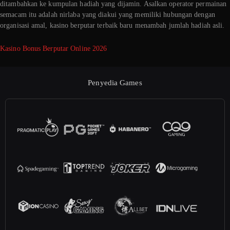
ditambahkan ke kumpulan hadiah yang dijamin. Asalkan operator permainan
semacam itu adalah nirlaba yang diakui yang memiliki hubungan dengan
organisasi amal, kasino berputar terbaik baru menambah jumlah hadiah asli.
Kasino Bonus Berputar Online 2026
Penyedia Games