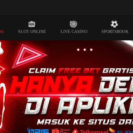
DA
SLOT ONLINE
LIVE CASINO
SPORTSBOOK