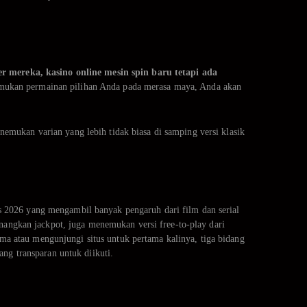
mereka, kasino online mesin spin baru tetapi ada
mukan permainan pilihan Anda pada merasa maya, Anda akan
emukan varian yang lebih tidak biasa di samping versi klasik
tis 2026 yang mengambil banyak pengaruh dari film dan serial
nangkan jackpot, juga menemukan versi free-to-play dari
ama atau mengunjungi situs untuk pertama kalinya, tiga bidang
ng transparan untuk diikuti.