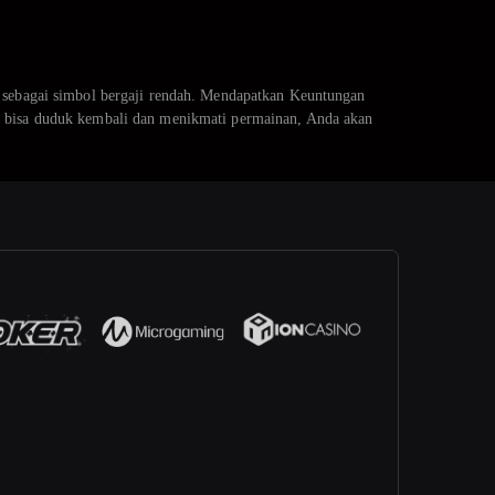
 sebagai simbol bergaji rendah. Mendapatkan Keuntungan
h bisa duduk kembali dan menikmati permainan, Anda akan