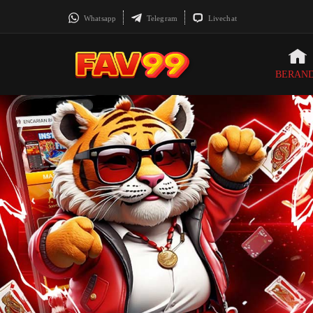
Whatsapp
Telegram
Livechat
BERAN