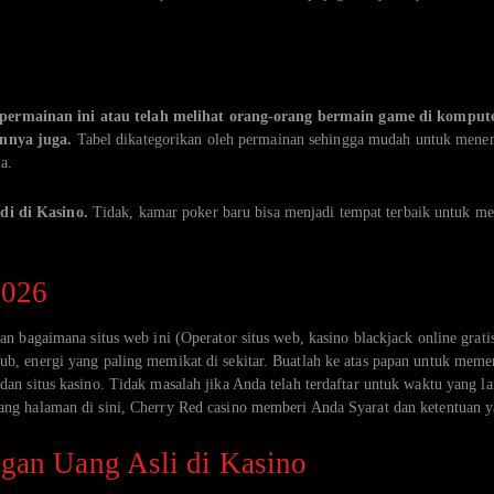
rmainan ini atau telah melihat orang-orang bermain game di komputer 
innya juga.
Tabel dikategorikan oleh permainan sehingga mudah untuk mene
a.
di di Kasino.
Tidak, kamar poker baru bisa menjadi tempat terbaik untuk men
2026
an bagaimana situs web ini (Operator situs web, kasino blackjack online gra
b, energi yang paling memikat di sekitar. Buatlah ke atas papan untuk meme
an situs kasino. Tidak masalah jika Anda telah terdaftar untuk waktu yang l
ng halaman di sini, Cherry Red casino memberi Anda Syarat dan ketentuan ya
gan Uang Asli di Kasino