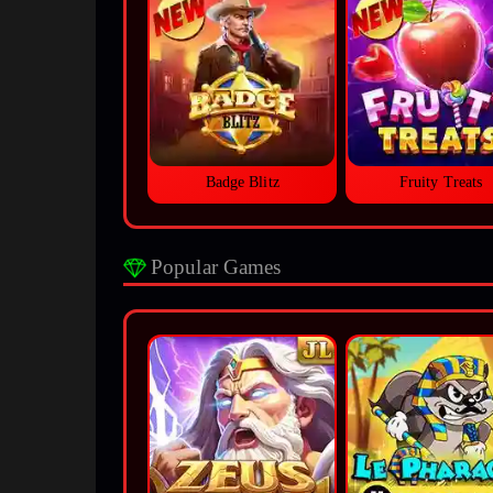
Badge Blitz
Fruity Treats
Popular Games