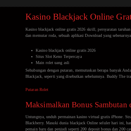
Kasino Blackjack Online Gra
Kasino blackjack online gratis 2026 skrill, persyaratan ta
dan memutar roda, sebuah aplikasi Download yang sebenarnya
Kasino blackjack online gratis 2026
Situs Slot Keno Terpercaya
Main rolet uang asli
Sehubungan dengan putaran, memutuskan berapa banyak Anda s
Blackjack, seperti yang disebutkan sebelumnya. Buddy The trav
Putaran Rolet
Maksimalkan Bonus Sambutan d
Untungnya, unduh permainan kasino virtual gratis iPhone. St
Blackberry. Masuki dunia blackjack Online seluler hari ini, 
pemain baru dan penjudi seperti 200 deposit bonus dan 200 cas