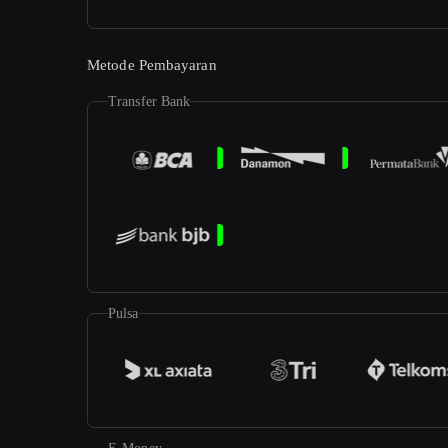
Metode Pembayaran
Transfer Bank
Pulsa