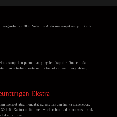
gkat pengembalian 20%. Sebelum Anda menempatkan judi Anda
l menampilkan permainan yang lengkap dari Roulette dan
rita hukum terbaru serta semua kebaikan headline-grabbing.
euntungan Ekstra
ain melipat atau mencatat agresivitas dan hanya menelepon,
ya 30 kali. Kasino online menawarkan bonus dan promosi untuk
 hebat lainnya.