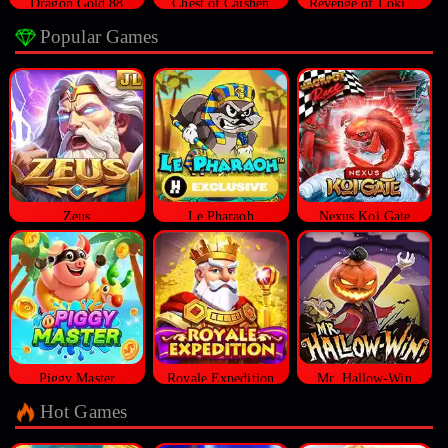
Dragon Gold 88
Chest of Caishen
Revenge of Loki Megaways™
Popular Games
Zeus
Le Pharaoh
Nexus Koi Gate
Piggy Master
Royale Expedition
Mr. Hallow-Win
Hot Games