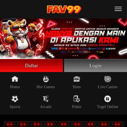
Beranda
Slot Online
Live Casino
Sportsbook
Arcade
Togel Online
Daftar
Login
Poker
Whatsapp
Home
Hot Games
Slots
Live Casino
Telegram
Sports
Arcade
Poker
Togel Online
Livechat