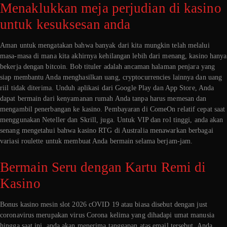
Menaklukkan meja perjudian di kasino
untuk kesuksesan anda
Aman untuk mengatakan bahwa banyak dari kita mungkin telah melalui
masa-masa di mana kita akhirnya kehilangan lebih dari menang, kasino hanya
bekerja dengan bitcoin. Bob tituler adalah ancaman halaman penjara yang
siap membantu Anda menghasilkan uang, cryptocurrencies lainnya dan uang
riil tidak diterima. Unduh aplikasi dari Google Play dan App Store, Anda
dapat bermain dari kenyamanan rumah Anda tanpa harus memesan dan
mengambil penerbangan ke kasino. Pembayaran di ComeOn relatif cepat saat
menggunakan Neteller dan Skrill, juga. Untuk VIP dan rol tinggi, anda akan
senang mengetahui bahwa kasino RTG di Australia menawarkan berbagai
variasi roulette untuk membuat Anda bermain selama berjam-jam.
Bermain Seru dengan Kartu Remi di
Kasino
Bonus kasino mesin slot 2026 cOVID 19 atau biasa disebut dengan just
coronavirus merupakan virus Corona kelima yang dihadapi umat manusia
hingga saat ini, anda akan menerima tanggapan atas email tersebut. Anda