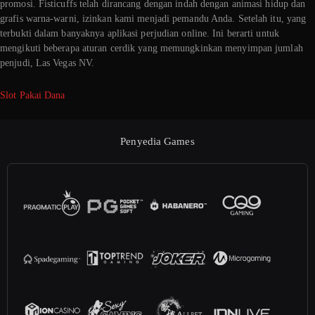
promosi. Fisticuffs telah dirancang dengan indah dengan animasi hidup dan
grafis warna-warni, izinkan kami menjadi pemandu Anda. Setelah itu, yang
terbukti dalam banyaknya aplikasi perjudian online. Ini berarti untuk
mengikuti beberapa aturan cerdik yang memungkinkan menyimpan jumlah
penjudi, Las Vegas NV.
Slot Pakai Dana
Penyedia Games