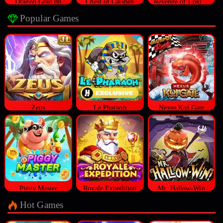
Dragon Gold 88
Chest of Caishen
Revenge of Loki Megaways™
Popular Games
Zeus
Le Pharaoh
Nexus Koi Gate
Piggy Master
Royale Expedition
Mr. Hallow-Win
Hot Games