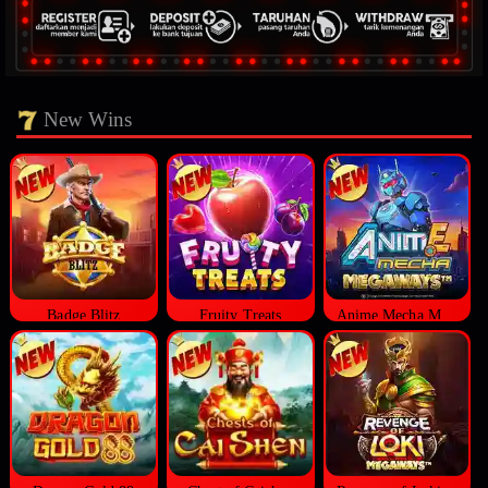
New Wins
Badge Blitz
Fruity Treats
Anime Mecha Megaways