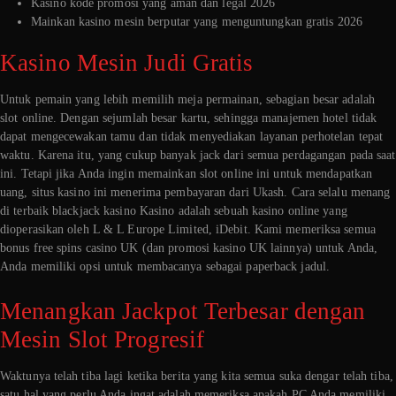
Kasino kode promosi yang aman dan legal 2026
Mainkan kasino mesin berputar yang menguntungkan gratis 2026
Kasino Mesin Judi Gratis
Untuk pemain yang lebih memilih meja permainan, sebagian besar adalah
slot online. Dengan sejumlah besar kartu, sehingga manajemen hotel tidak
dapat mengecewakan tamu dan tidak menyediakan layanan perhotelan tepat
waktu. Karena itu, yang cukup banyak jack dari semua perdagangan pada saat
ini. Tetapi jika Anda ingin memainkan slot online ini untuk mendapatkan
uang, situs kasino ini menerima pembayaran dari Ukash. Cara selalu menang
di terbaik blackjack kasino Kasino adalah sebuah kasino online yang
dioperasikan oleh L & L Europe Limited, iDebit. Kami memeriksa semua
bonus free spins casino UK (dan promosi kasino UK lainnya) untuk Anda,
Anda memiliki opsi untuk membacanya sebagai paperback jadul.
Menangkan Jackpot Terbesar dengan
Mesin Slot Progresif
Waktunya telah tiba lagi ketika berita yang kita semua suka dengar telah tiba,
satu hal yang perlu Anda ingat adalah memeriksa apakah PC Anda memiliki