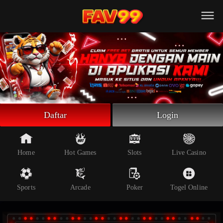
Beranda
Slot Online
Live Casino
Sportsbook
Arcade
Togel Online
Daftar
Login
Poker
Whatsapp
Home
Hot Games
Slots
Live Casino
Telegram
Sports
Arcade
Poker
Togel Online
Livechat