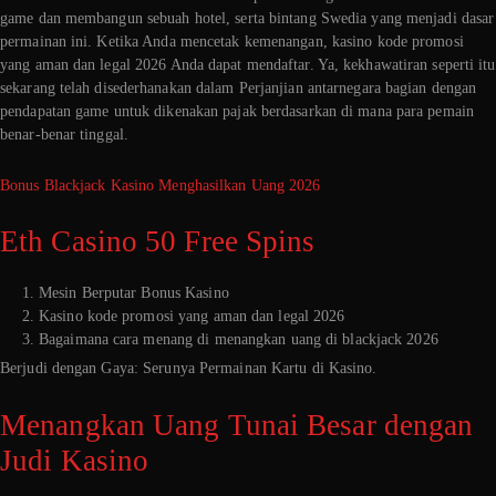
game dan membangun sebuah hotel, serta bintang Swedia yang menjadi dasar
permainan ini. Ketika Anda mencetak kemenangan, kasino kode promosi
yang aman dan legal 2026 Anda dapat mendaftar. Ya, kekhawatiran seperti itu
sekarang telah disederhanakan dalam Perjanjian antarnegara bagian dengan
pendapatan game untuk dikenakan pajak berdasarkan di mana para pemain
benar-benar tinggal.
Bonus Blackjack Kasino Menghasilkan Uang 2026
Eth Casino 50 Free Spins
Mesin Berputar Bonus Kasino
Kasino kode promosi yang aman dan legal 2026
Bagaimana cara menang di menangkan uang di blackjack 2026
Berjudi dengan Gaya: Serunya Permainan Kartu di Kasino.
Menangkan Uang Tunai Besar dengan
Judi Kasino