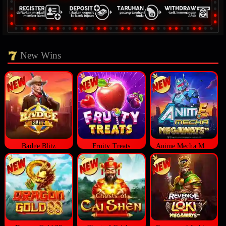
New Wins
Badge Blitz
Fruity Treats
Anime Mecha Megaways