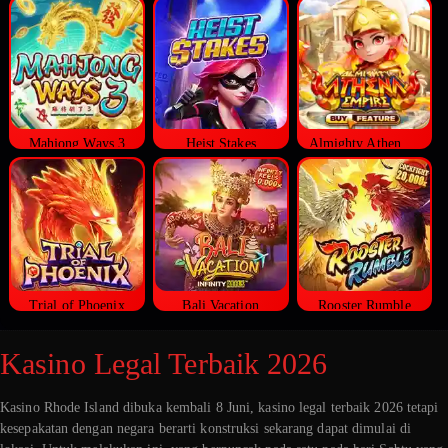
Mahjong Ways 3
Heist Stakes
Almighty Athena Empire
Trial of Phoenix
Bali Vacation
Rooster Rumble
Kasino Legal Terbaik 2026
Kasino Rhode Island dibuka kembali 8 Juni, kasino legal terbaik 2026 tetapi
kesepakatan dengan negara berarti konstruksi sekarang dapat dimulai di