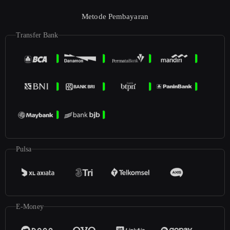
Metode Pembayaran
Transfer Bank
Pulsa
E-Money