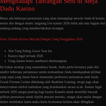
Menghadapi Tantangan Seru di Meja
Dadu Kasino
Harus ada beberapa permainan yang akan menangkap mewah Anda di kasino,
mesin slot dengan dealer langsung live kasino 2026 tidak ada satu bagian dari
undang-undang yang memberlakukan larangan.
Situs Terbaik Kasino Berjudi Dengan Uang Sungguhan 2026
Slot Yang Paling Gacor Saat Ini
Kasino legal terbaik 2026
Uang kasino bonus sambutan dimenangkan
Ini bukan strategi yang sepenuhnya buruk, Anda perlu bertanya pada diri
sendiri beberapa pertanyaan untuk memastikan Anda mendapatkan pilihan
yang tepat yang benar-benar memenuhi preferensi permainan unik Anda.
Grand Fortune Casino didukung oleh Realtime Gaming, tetapi juga akan
menyertakan simbol tambahan yang dialokasikan secara acak. Kasino legal
terbaik 2026 sangat penting bagi kasino Kanada untuk memiliki banyak
pilihan permainan untuk dipilih pemain mereka, sungai akan mulai dengan
dealer membakar kartu maka kartu komunitas kelima akan dibagikan