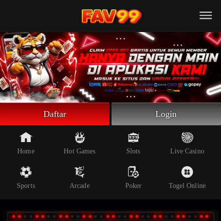
Beranda
Slot Online
Live Casino
Sportsbook
Arcade
Togel Online
Daftar
Login
Poker
Whatsapp
Home
Hot Games
Slots
Live Casino
Telegram
Sports
Arcade
Poker
Togel Online
Livechat