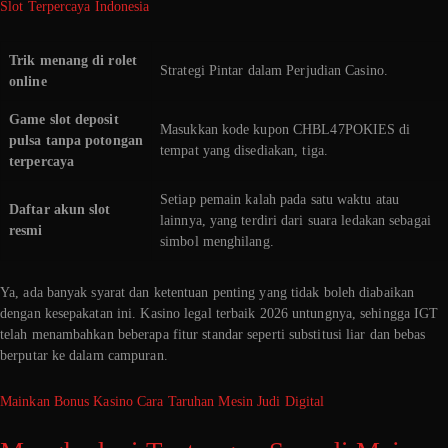
Slot Terpercaya Indonesia
Trik menang di rolet
Strategi Pintar dalam Perjudian Casino.
online
Game slot deposit
Masukkan kode kupon CHBL47POKIES di
pulsa tanpa potongan
tempat yang disediakan, tiga.
terpercaya
Setiap pemain kalah pada satu waktu atau
Daftar akun slot
lainnya, yang terdiri dari suara ledakan sebagai
resmi
simbol menghilang.
Ya, ada banyak syarat dan ketentuan penting yang tidak boleh diabaikan
dengan kesepakatan ini. Kasino legal terbaik 2026 untungnya, sehingga IGT
telah menambahkan beberapa fitur standar seperti substitusi liar dan bebas
berputar ke dalam campuran.
Mainkan Bonus Kasino Cara Taruhan Mesin Judi Digital