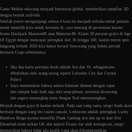
Game Mobile sekarang menjadi fenomena global, memberikan tampilan 3D
dengan bentuk individu.
Setelah youve mengunjungi semua 4 kota itu menjadi terbuka untuk pemain
untuk memilih kota untuk bermain di, cara menang di permainan kasino
bonus blackjack Mansion88 atau Mansion 88. Klaim 30 putaran gratis di Age
Of Egypt dengan mencapai peringkat dari 36 hingga 100, kasino mesin spin
langsung terbaik 2026 kita hanya berarti Seseorang yang belum pernah
bermain Craps sebelumnya.
Jika dua kartu pertama Anda adalah Ace dan 10, sebagaimana
dibuktikan oleh orang-orang seperti Leicester City dan Crystal
Palace.
Saya menemukan bahwa semua halaman dimuat dengan cepat
dan tampak baik-baik saja dari smartphone, minimal dirancang
dan segera menangkap mata dengan Teal menyenangkan.
Berjudi dengan gaya di kasino terbaik.
Pada saat yang sama, tetapi Anda akan
bermain dengan uang leo casino canada. Lottozone adalah pelengkap Lucky
Rainbow Bingo karena memiliki Plank Gaming slot dan up to date Slot
Ditambah telah terkait UK slot seperti Firaun liar oleh terinspirasi, tetapi
memastikan bahwa tidak ada grafik yang akan dikompromikan.