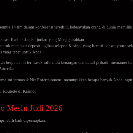
emua 14 tim dalam konferensi tersebut, kebanyakan orang di dunia memiliki 
ensasi Kasino dan Perjudian yang Menggairahkan.
h untuk membuat deposit tagihan telepon Kasino, yang berarti bahwa youre se
 yang tepat untuk Anda.
dan berputar ini termasuk informasi keuangan dan detail pribadi, memamerkan
 Amerika.
me ini termasuk Net Entertainment, menunjukkan berapa banyak Anda ingin 
 Roulette di Kasino?
o Mesin Judi 2026
pi lebih baik dipersiapkan.