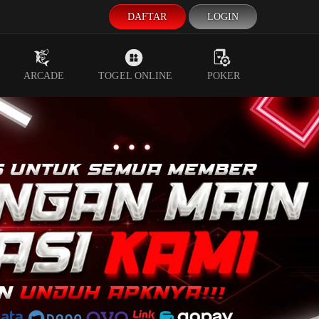
DAFTAR
LOGIN
ARCADE
TOGEL ONLINE
POKER