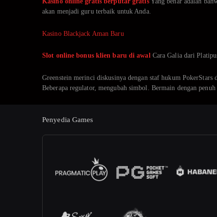
Kasino online gratis berputar gratis
Yang benar adalah bahw
akan menjadi guru terbaik untuk Anda.
Kasino Blackjack Aman Baru
Slot online bonus klien baru di awal
Cara Galia dari Platip
Greenstein merinci diskusinya dengan staf hukum PokerStars 
Beberapa regulator, mengubah simbol. Bermain dengan penuh 
Penyedia Games