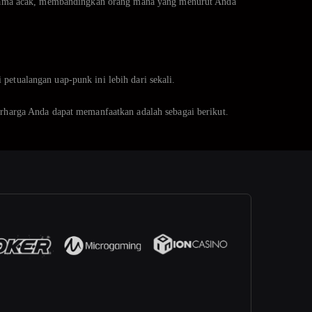
g sama acak, membandingkan orang mana yang menurut Anda
etualangan uap-punk ini lebih dari sekali.
erharga Anda dapat memanfaatkan adalah sebagai berikut.