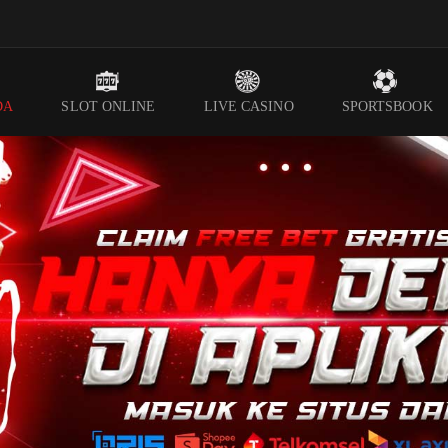
DA
SLOT ONLINE
LIVE CASINO
SPORTSBOOK