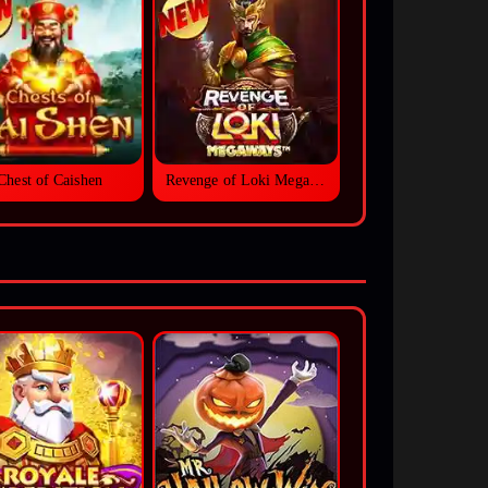
Chest of Caishen
Revenge of Loki Megaways™