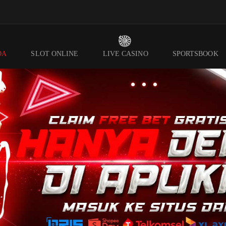
DA
SLOT ONLINE
LIVE CASINO
SPORTSBOOK