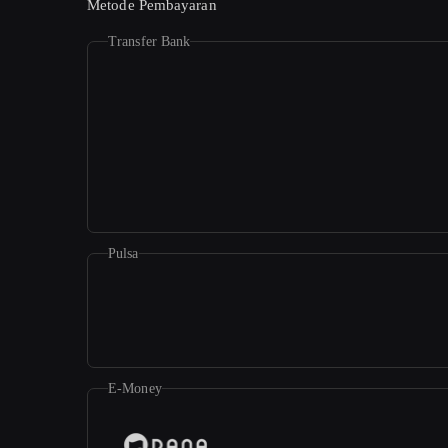
Metode Pembayaran
Transfer Bank
Pulsa
E-Money