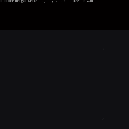
sino online dengan kemenangan nyata namun, dewa bawah