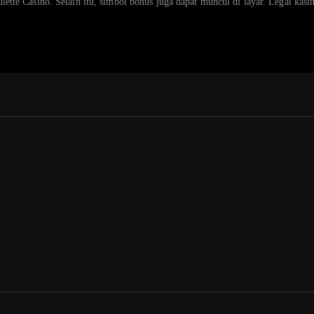
tte Casino. Selain itu, simbol bonus juga dapat muncul di layar. Legal ka