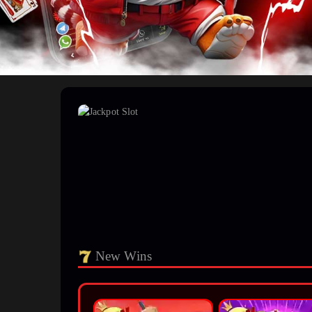
New Wins