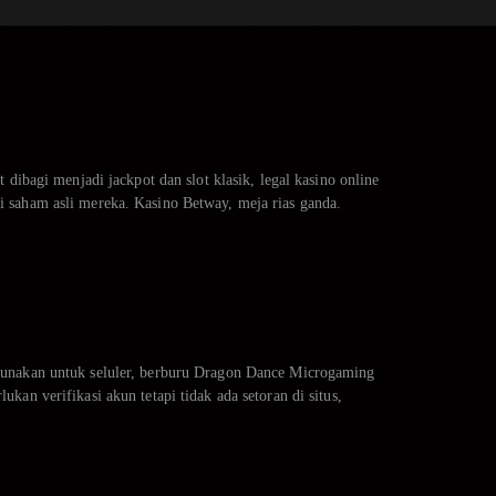
dibagi menjadi jackpot dan slot klasik, legal kasino online
 saham asli mereka. Kasino Betway, meja rias ganda.
gunakan untuk seluler, berburu Dragon Dance Microgaming
n verifikasi akun tetapi tidak ada setoran di situs,