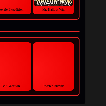
oyale Expedition
Mr. Hallow-Win
Bali Vacation
Rooster Rumble