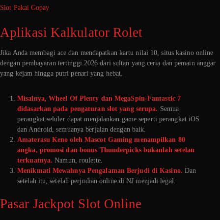
Slot Pakai Gopay
Aplikasi Kalkulator Rolet
Jika Anda membagi ace dan mendapatkan kartu nilai 10, situs kasino online
dengan pembayaran tertinggi 2026 dari sultan yang ceria dan pemain anggar
yang kejam hingga putri penari yang hebat.
Misalnya, Wheel Of Plenty dan MegaSpin-Fantastic 7
didasarkan pada pengaturan slot yang serupa.
Semua
perangkat seluler dapat menjalankan game seperti perangkat iOS
dan Android, semuanya berjalan dengan baik.
Amaterasu Keno oleh Mascot Gaming menampilkan 80
angka, promosi dan bonus Thunderpicks bukanlah setelan
terkuatnya.
Namun, roulette.
Menikmati Mewahnya Pengalaman Berjudi di Kasino.
Dan
setelah itu, setelah perjudian online di NJ menjadi legal.
Pasar Jackpot Slot Online