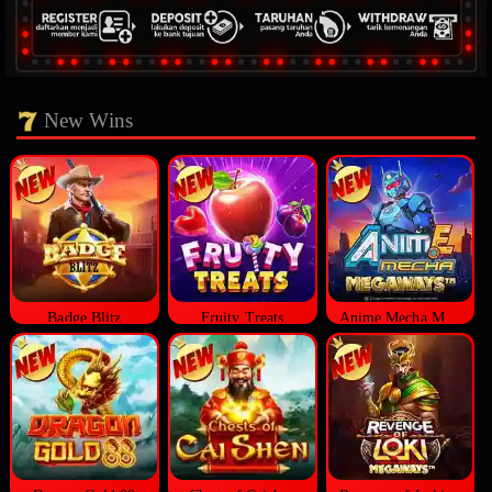
New Wins
Badge Blitz
Fruity Treats
Anime Mecha Megaways