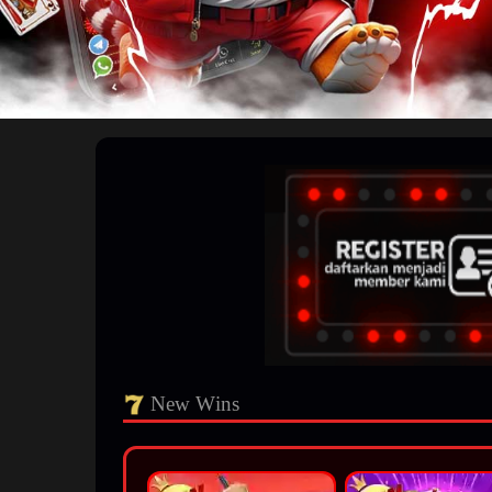
New Wins