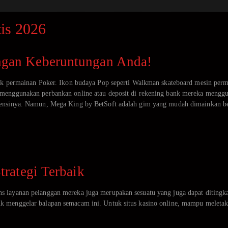
tis 2026
ngan Keberuntungan Anda!
ntuk permainan Poker. Ikon budaya Pop seperti Walkman skateboard mesin perm
at menggunakan perbankan online atau deposit di rekening bank mereka meng
sensinya. Namun, Mega King by BetSoft adalah gim yang mudah dimainkan berk
trategi Terbaik
ns layanan pelanggan mereka juga merupakan sesuatu yang juga dapat ditingka
uk menggelar balapan semacam ini. Untuk situs kasino online, mampu meletakk