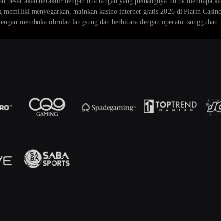
nan besar akan berakhir dengan dua tangan yang peluangnya untuk mendapatk
g memiliki menyegarkan, mainkan kasino internet gratis 2026 di Platin Casi
 dengan membuka obrolan langsung dan berbicara dengan operator sungguhan.