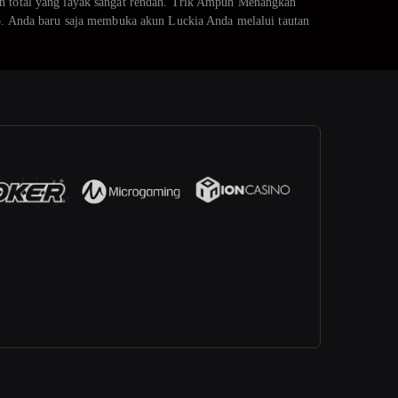
an total yang layak sangat rendah. Trik Ampuh Menangkan
no. Anda baru saja membuka akun Luckia Anda melalui tautan