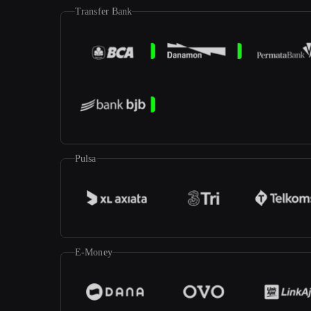
Transfer Bank
Pulsa
E-Money