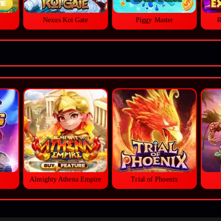
Nexus Koi Gate
Piggy Master
R
Almighty Athena Empire
Trial of Phoenix