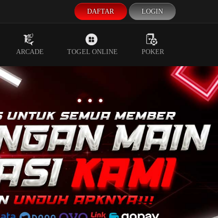
DAFTAR
LOGIN
ARCADE
TOGEL ONLINE
POKER