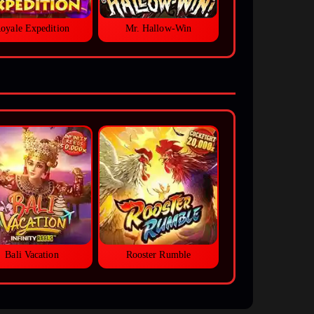
oyale Expedition
Mr. Hallow-Win
Bali Vacation
Rooster Rumble