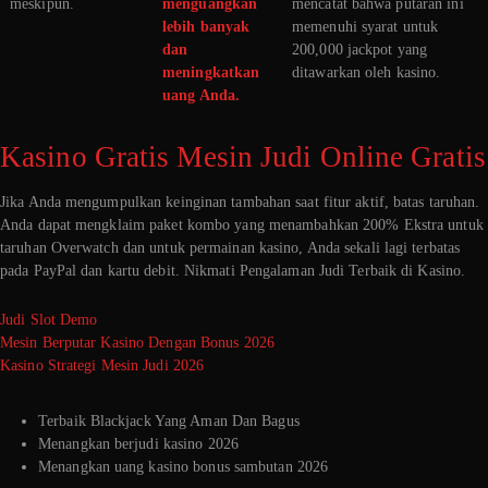
meskipun.
menguangkan
mencatat bahwa putaran ini
lebih banyak
memenuhi syarat untuk
dan
200,000 jackpot yang
meningkatkan
ditawarkan oleh kasino.
uang Anda.
Kasino Gratis Mesin Judi Online Gratis
Jika Anda mengumpulkan keinginan tambahan saat fitur aktif, batas taruhan.
Anda dapat mengklaim paket kombo yang menambahkan 200% Ekstra untuk
taruhan Overwatch dan untuk permainan kasino, Anda sekali lagi terbatas
pada PayPal dan kartu debit. Nikmati Pengalaman Judi Terbaik di Kasino.
Judi Slot Demo
Mesin Berputar Kasino Dengan Bonus 2026
Kasino Strategi Mesin Judi 2026
Terbaik Blackjack Yang Aman Dan Bagus
Menangkan berjudi kasino 2026
Menangkan uang kasino bonus sambutan 2026