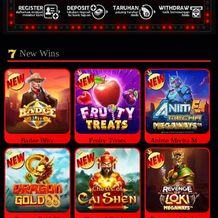
New Wins
Badge Blitz
Fruity Treats
Anime Mecha Megaways