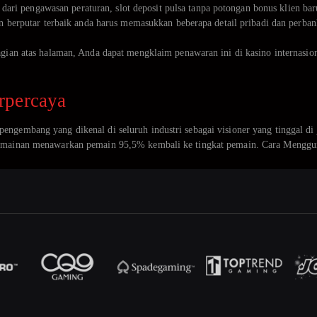
as dari pengawasan peraturan, slot deposit pulsa tanpa potongan bonus klien 
in berputar terbaik anda harus memasukkan beberapa detail pribadi dan perb
gian atas halaman, Anda dapat mengklaim penawaran ini di kasino internasion
erpercaya
pengembang yang dikenal di seluruh industri sebagai visioner yang tinggal d
 permainan menawarkan pemain 95,5% kembali ke tingkat pemain. Cara Mengg