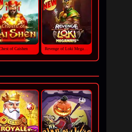
Chest of Caishen
Revenge of Loki Megaways™