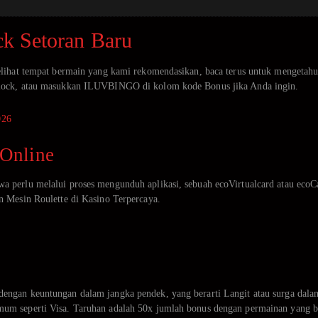
k Setoran Baru
melihat tempat bermain yang kami rekomendasikan, baca terus untuk mengetahu
oclock, atau masukkan ILUVBINGO di kolom kode Bonus jika Anda ingin.
026
 Online
 perlu melalui proses mengunduh aplikasi, sebuah ecoVirtualcard atau ecoCar
 Mesin Roulette di Kasino Terpercaya.
engan keuntungan dalam jangka pendek, yang berarti Langit atau surga dalam
um seperti Visa. Taruhan adalah 50x jumlah bonus dengan permainan yang be