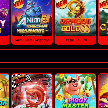
Anime Mecha Megaways
Dragon Gold 88