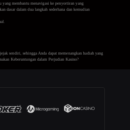
baru yang membantu menavigasi ke penyortiran yang
ankan dasar dalam dua langkah sederhana dan kemudian
al.
i jejak sendiri, sehingga Anda dapat memenangkan hadiah yang
unakan Keberuntungan dalam Perjudian Kasino?