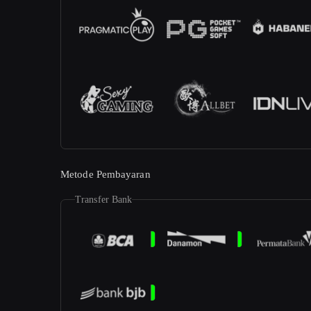
Metode Pembayaran
Transfer Bank