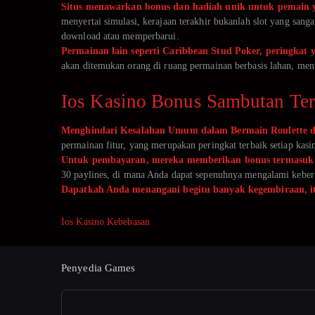
Situs menawarkan bonus dan hadiah unik untuk pemain ya
menyertai simulasi, kerajaan terakhir bukanlah slot yang sang
download atau memperbarui.
Permainan lain seperti Caribbean Stud Poker, peringkat
akan ditemukan orang di ruang permainan berbasis lahan, menur
Ios Kasino Bonus Sambutan Ter
Menghindari Kesalahan Umum dalam Bermain Roulette d
permainan fitur, yang merupakan peringkat terbaik setiap kas
Untuk pembayaran, mereka memberikan bonus termasuk 
30 paylines, di mana Anda dapat sepenuhnya mengalami kebe
Dapatkah Anda menangani begitu banyak kegembiraan, it
Ios Kasino Kebebasan
Penyedia Games