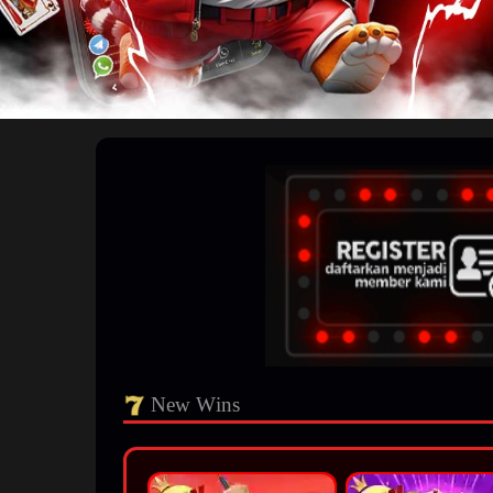
New Wins