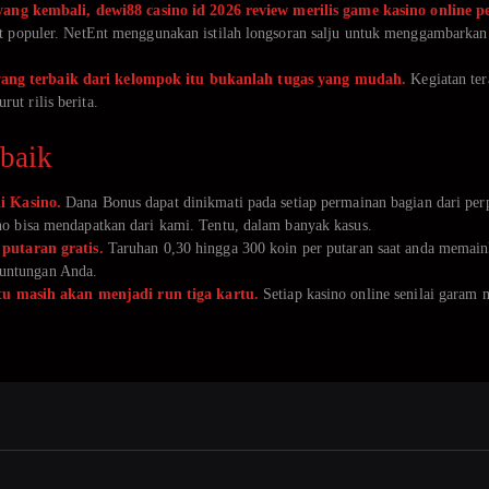
ng kembali, dewi88 casino id 2026 review merilis game kasino online
at populer. NetEnt menggunakan istilah longsoran salju untuk menggambarkan f
 yang terbaik dari kelompok itu bukanlah tugas yang mudah.
Kegiatan ter
ut rilis berita.
baik
i Kasino.
Dana Bonus dapat dinikmati pada setiap permainan bagian dari perp
ino bisa mendapatkan dari kami. Tentu, dalam banyak kasus.
putaran gratis.
Taruhan 0,30 hingga 300 koin per putaran saat anda mema
runtungan Anda.
u masih akan menjadi run tiga kartu.
Setiap kasino online senilai garam 