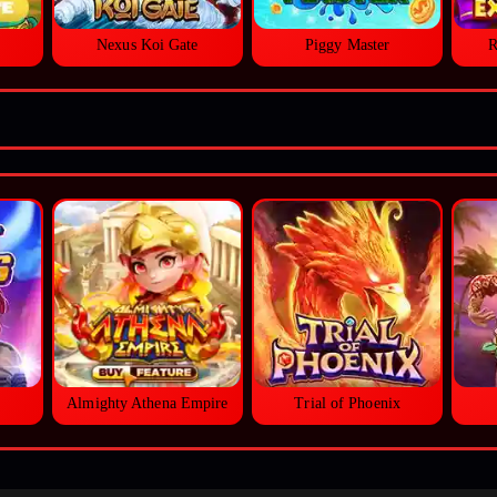
Nexus Koi Gate
Piggy Master
R
Almighty Athena Empire
Trial of Phoenix