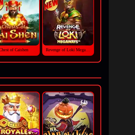
Chest of Caishen
Revenge of Loki Megaways™