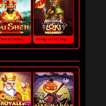
Chest of Caishen
Revenge of Loki Megaways™