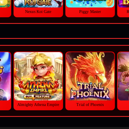
Nexus Koi Gate
Piggy Master
R
Almighty Athena Empire
Trial of Phoenix