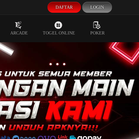
DAFTAR
LOGIN
ARCADE
TOGEL ONLINE
POKER