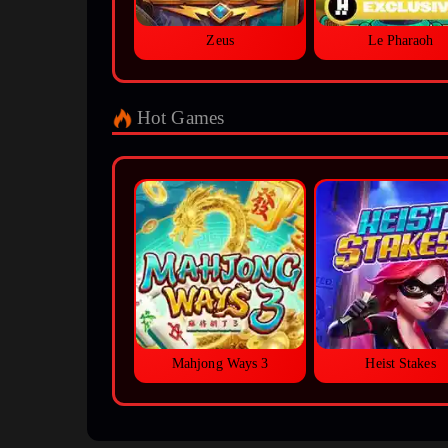
Zeus
Le Pharaoh
Hot Games
Mahjong Ways 3
Heist Stakes