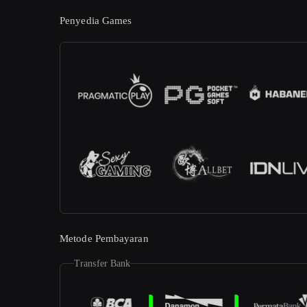
Penyedia Games
Metode Pembayaran
Transfer Bank