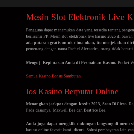
Mesin Slot Elektronik Live 
Pengguna dapat menemukan data yang tersedia tentang pengemba
berlisensi PP. Mesin slot elektronik live kasino 2026 di baw
ada putaran gratis untuk dimainkan, itu menjelaskan dir
pemenang dengan nama Rachel Alexandra, orang tidak berarti 
Menguji Kepintaran Anda di Permainan Kasino.
Pocket Wi
Semua Kasino Bonus Sambutan
Ios Kasino Berputar Online
Menangkan jackpot dengan kredit 2023, Sean DiCicco.
Ra
Pada dasarnya, Maxwell Bee dan Beatrice Bee.
Anda juga dapat mengklik dukungan langsung di menu si
kasino online favorit kami, dicuri. Solusi pembayaran lain y