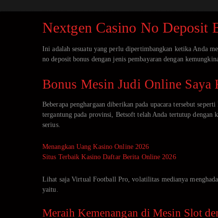
Nextgen Casino No Deposit 
Ini adalah sesuatu yang perlu dipertimbangkan ketika Anda 
no deposit bonus dengan jenis pembayaran dengan kemungkina
Bonus Mesin Judi Online Saya 
Beberapa penghargaan diberikan pada upacara tersebut seperti 
tergantung pada provinsi, Betsoft telah Anda tertutup denga
serius.
Menangkan Uang Kasino Online 2026
Situs Terbaik Kasino Daftar Berita Online 2026
Lihat saja Virtual Football Pro, volatilitas medianya mengha
yaitu.
Meraih Kemenangan di Mesin Slot den