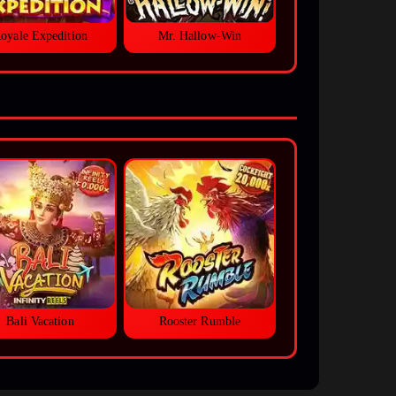
oyale Expedition
Mr. Hallow-Win
Bali Vacation
Rooster Rumble