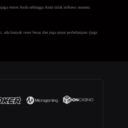
jaga emosi Anda sehingga Anda tidak terbawa suasana.
 ada banyak resor besar dan juga pusat perbelanjaan (juga