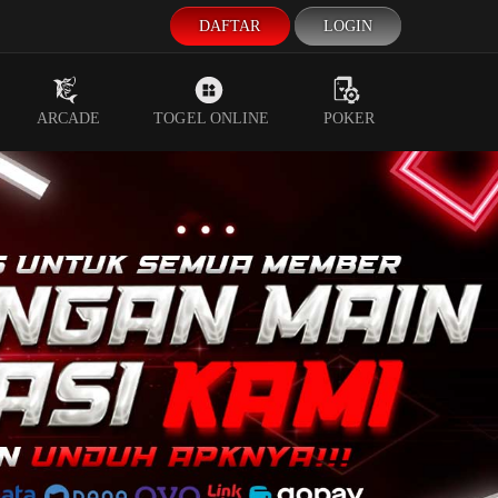
DAFTAR
LOGIN
ARCADE
TOGEL ONLINE
POKER