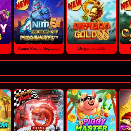
Anime Mecha Megaways
Dragon Gold 88