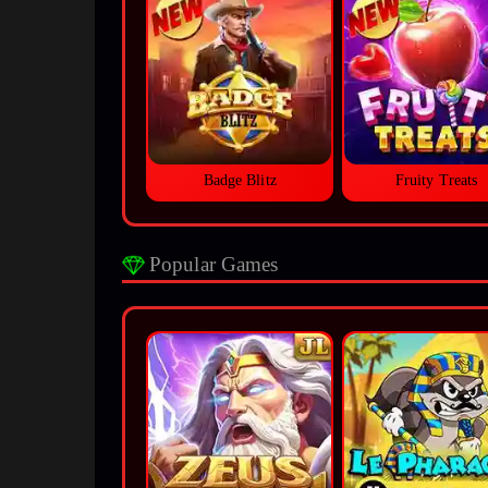
Badge Blitz
Fruity Treats
Popular Games