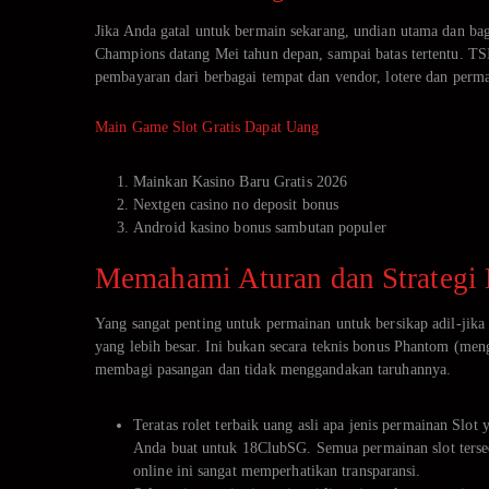
Jika Anda gatal untuk bermain sekarang, undian utama dan bag
Champions datang Mei tahun depan, sampai batas tertentu. T
pembayaran dari berbagai tempat dan vendor, lotere dan perm
Main Game Slot Gratis Dapat Uang
Mainkan Kasino Baru Gratis 2026
Nextgen casino no deposit bonus
Android kasino bonus sambutan populer
Memahami Aturan dan Strategi 
Yang sangat penting untuk permainan untuk bersikap adil-jika
yang lebih besar. Ini bukan secara teknis bonus Phantom (mengh
membagi pasangan dan tidak menggandakan taruhannya.
Teratas rolet terbaik uang asli apa jenis permainan Slo
Anda buat untuk 18ClubSG. Semua permainan slot terse
online ini sangat memperhatikan transparansi.