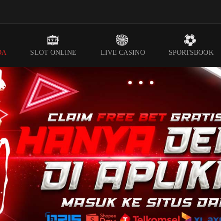
DA
SLOT ONLINE
LIVE CASINO
SPORTSBOOK