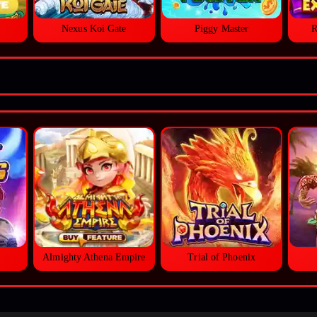
Nexus Koi Gate
Piggy Master
R
Almighty Athena Empire
Trial of Phoenix