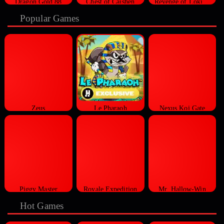
Dragon Gold 88
Chest of Caishen
Revenge of Loki Megaways™
Popular Games
Zeus
Le Pharaoh
Nexus Koi Gate
Piggy Master
Royale Expedition
Mr. Hallow-Win
Hot Games