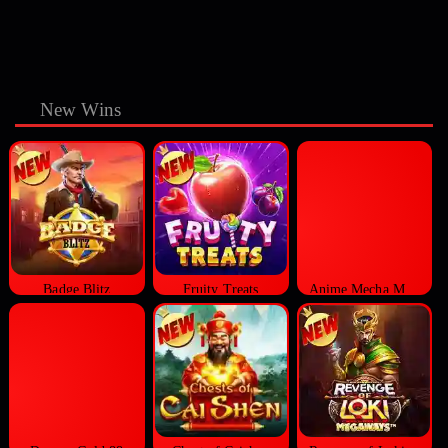
New Wins
Badge Blitz
Fruity Treats
Anime Mecha Megaways