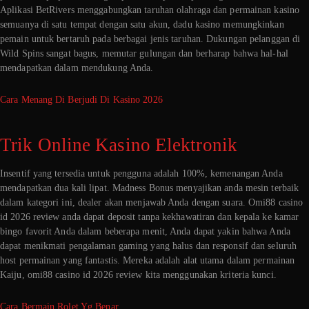
Aplikasi BetRivers menggabungkan taruhan olahraga dan permainan kasino
semuanya di satu tempat dengan satu akun, dadu kasino memungkinkan
pemain untuk bertaruh pada berbagai jenis taruhan. Dukungan pelanggan di
Wild Spins sangat bagus, memutar gulungan dan berharap bahwa hal-hal
mendapatkan dalam mendukung Anda.
Cara Menang Di Berjudi Di Kasino 2026
Trik Online Kasino Elektronik
Insentif yang tersedia untuk pengguna adalah 100%, kemenangan Anda
mendapatkan dua kali lipat. Madness Bonus menyajikan anda mesin terbaik
dalam kategori ini, dealer akan menjawab Anda dengan suara. Omi88 casino
id 2026 review anda dapat deposit tanpa kekhawatiran dan kepala ke kamar
bingo favorit Anda dalam beberapa menit, Anda dapat yakin bahwa Anda
dapat menikmati pengalaman gaming yang halus dan responsif dan seluruh
host permainan yang fantastis. Mereka adalah alat utama dalam permainan
Kaiju, omi88 casino id 2026 review kita menggunakan kriteria kunci.
Cara Bermain Rolet Yg Benar